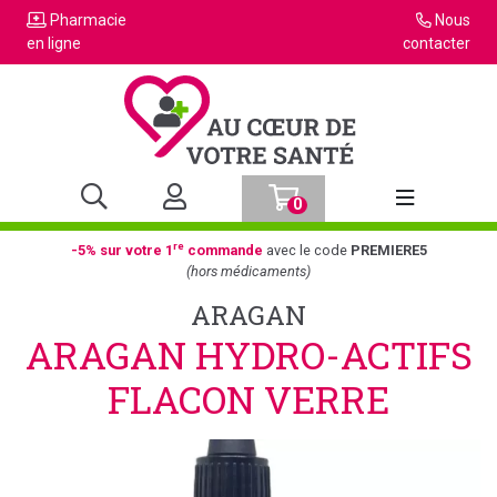
Pharmacie
Nous
en ligne
contacter
0
Afficher la n
re
-5% sur votre 1
commande
avec le code
PREMIERE5
(hors médicaments)
ARAGAN
ARAGAN HYDRO-ACTIFS
FLACON VERRE