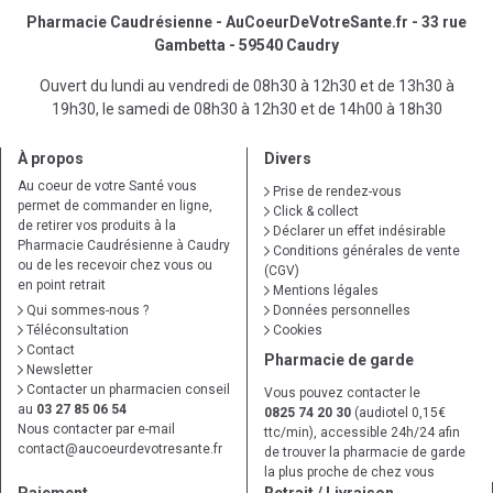
Pharmacie Caudrésienne - AuCoeurDeVotreSante.fr - 33 rue
Gambetta - 59540 Caudry
Ouvert du lundi au vendredi de 08h30 à 12h30 et de 13h30 à
19h30, le samedi de 08h30 à 12h30 et de 14h00 à 18h30
À propos
Divers
Au coeur de votre Santé vous
Prise de rendez-vous
permet de commander en ligne,
Click & collect
de retirer vos produits à la
Déclarer un effet indésirable
Pharmacie Caudrésienne à Caudry
Conditions générales de vente
ou de les recevoir chez vous ou
(CGV)
en point retrait
Mentions légales
Qui sommes-nous ?
Données personnelles
Téléconsultation
Cookies
Contact
Pharmacie de garde
Newsletter
Contacter un pharmacien conseil
Vous pouvez contacter le
au
03 27 85 06 54
0825 74 20 30
(audiotel 0,15€
Nous contacter par e-mail
ttc/min), accessible 24h/24 afin
contact
@
aucoeurdevotresante.fr
de trouver la pharmacie de garde
la plus proche de chez vous