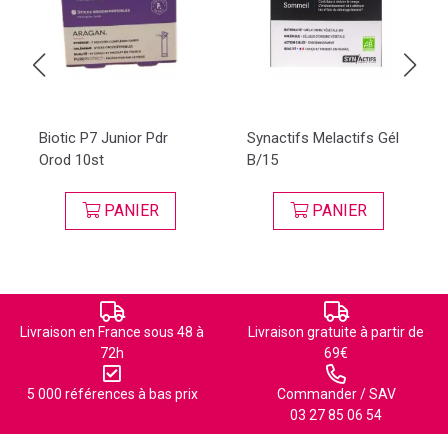
Biotic P7 Junior Pdr
Synactifs Melactifs Gél
Orod 10st
B/15
PANIER
PANIER
Livraison en France sous 48 à
Livraison gratuite à partir de
72h
69€
5 000 références à bas prix
Commander / SAV
03 27 85 06 54