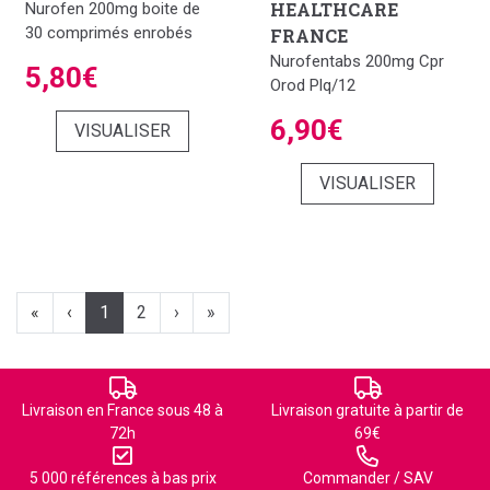
HEALTHCARE
Nurofen 200mg boite de
30 comprimés enrobés
FRANCE
Nurofentabs 200mg Cpr
5,80€
Orod Plq/12
6,90€
VISUALISER
VISUALISER
«
‹
1
2
›
»
Livraison en France sous 48 à
Livraison gratuite à partir de
72h
69€
5 000 références à bas prix
Commander / SAV