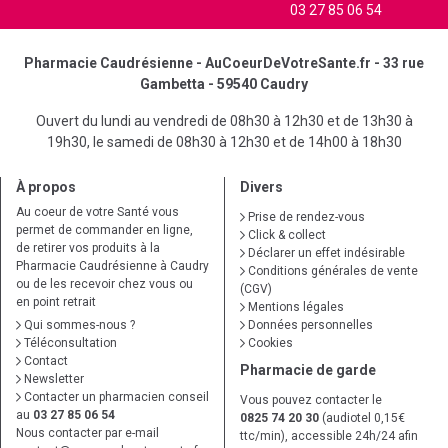
03 27 85 06 54
Pharmacie Caudrésienne - AuCoeurDeVotreSante.fr - 33 rue
Gambetta - 59540 Caudry
Ouvert du lundi au vendredi de 08h30 à 12h30 et de 13h30 à
19h30, le samedi de 08h30 à 12h30 et de 14h00 à 18h30
À propos
Divers
Au coeur de votre Santé vous
Prise de rendez-vous
permet de commander en ligne,
Click & collect
de retirer vos produits à la
Déclarer un effet indésirable
Pharmacie Caudrésienne à Caudry
Conditions générales de vente
ou de les recevoir chez vous ou
(CGV)
en point retrait
Mentions légales
Qui sommes-nous ?
Données personnelles
Téléconsultation
Cookies
Contact
Pharmacie de garde
Newsletter
Contacter un pharmacien conseil
Vous pouvez contacter le
au
03 27 85 06 54
0825 74 20 30
(audiotel 0,15€
Nous contacter par e-mail
ttc/min), accessible 24h/24 afin