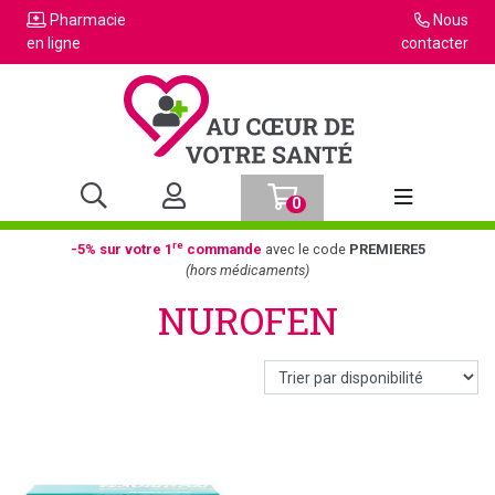
Pharmacie
Nous
en ligne
contacter
0
Afficher la n
re
-5% sur votre 1
commande
avec le code
PREMIERE5
(hors médicaments)
NUROFEN