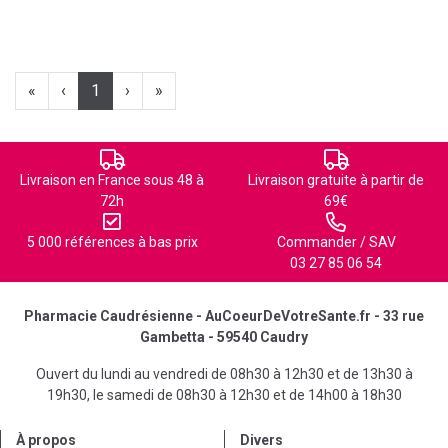
«
‹
1
›
»
Livraison en France sous 48 à
Livraison gratuite à partir de
72h
69€
5 000 références à bas prix
Commander / SAV
03 27 85 06 54
Pharmacie Caudrésienne - AuCoeurDeVotreSante.fr - 33 rue
Gambetta - 59540 Caudry
Ouvert du lundi au vendredi de 08h30 à 12h30 et de 13h30 à
19h30, le samedi de 08h30 à 12h30 et de 14h00 à 18h30
À propos
Divers