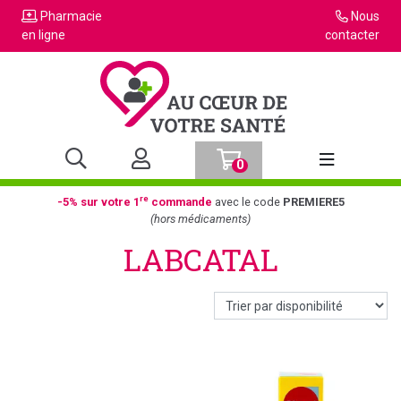
Pharmacie
Nous
en ligne
contacter
0
Afficher la n
re
-5% sur votre 1
commande
avec le code
PREMIERE5
(hors médicaments)
LABCATAL