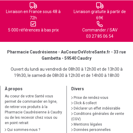
Livraison en France sous 48 à
Livraison gratuite à partir de
72h
69€
5 000 références à bas prix
Commander / SAV
03 27 85 06 54
Pharmacie Caudrésienne - AuCoeurDeVotreSante.fr - 33 rue
Gambetta - 59540 Caudry
Ouvert du lundi au vendredi de 08h30 à 12h30 et de 13h30 à
19h30, le samedi de 08h30 à 12h30 et de 14h00 à 18h30
À propos
Divers
Au coeur de votre Santé vous
Prise de rendez-vous
permet de commander en ligne,
Click & collect
de retirer vos produits à la
Déclarer un effet indésirable
Pharmacie Caudrésienne à Caudry
Conditions générales de vente
ou de les recevoir chez vous ou
(CGV)
en point retrait
Mentions légales
Qui sommes-nous ?
Données personnelles