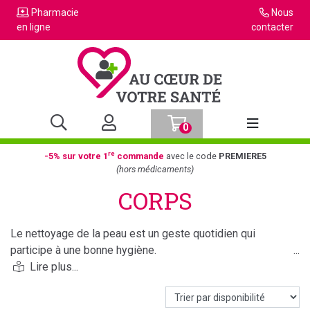
Pharmacie
Nous
en ligne
contacter
0
Afficher la n
re
-5% sur votre 1
commande
avec le code
PREMIERE5
(hors médicaments)
CORPS
Le nettoyage de la peau est un geste quotidien qui
participe à une bonne hygiène.
En dehors des soins nettoyants, il existe des soins
hydratants, nourrissants, gommants et autobronzants pour