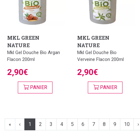
MKL GREEN
MKL GREEN
NATURE
NATURE
Mkl Gel Douche Bio Argan
Mkl Gel Douche Bio
Flacon 200ml
Verveine Flacon 200ml
2,90€
2,90€
PANIER
PANIER
«
‹
1
2
3
4
5
6
7
8
9
10
›