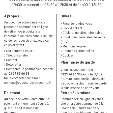
19h30, le samedi de 08h30 à 12h30 et de 14h00 à 18h30
À propos
Divers
Au coeur de votre Santé vous
Prise de rendez-vous
permet de commander en ligne,
Click & collect
de retirer vos produits à la
Déclarer un effet indésirable
Pharmacie Caudrésienne à Caudry
Conditions générales de vente
ou de les recevoir chez vous ou
(CGV)
en point retrait
Mentions légales
Qui sommes-nous ?
Données personnelles
Téléconsultation
Cookies
Contact
Pharmacie de garde
Newsletter
Contacter un pharmacien conseil
Vous pouvez contacter le
au
03 27 85 06 54
0825 74 20 30
(audiotel 0,15€
Nous contacter par e-mail
ttc/min), accessible 24h/24 afin
contact
@
aucoeurdevotresante.fr
de trouver la pharmacie de garde
la plus proche de chez vous
Paiement
Retrait / Livraison
Au coeur de votre Santé offre un
Commandez en ligne et venez
paiement entièrement sécurisé,
chercher votre commande à la
quel que soit le mode de
Pharmacie Caudrésienne ou
règlement
recevez-là rapidement chez vous