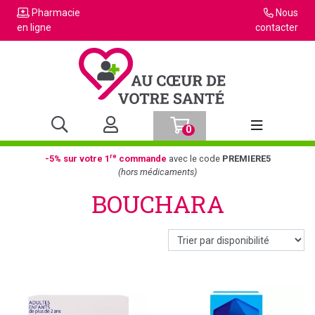
Pharmacie
Nous
en ligne
contacter
0
Afficher la n
re
-5% sur votre 1
commande
avec le code
PREMIERE5
(hors médicaments)
BOUCHARA