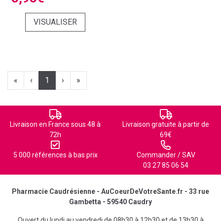
VISUALISER
«
‹
1
›
»
Livraison en France sous 48 à
Livraison gratuite à partir de
72h
69€
5 000 références à bas prix
Commander / SAV
03 27 85 06 54
Pharmacie Caudrésienne - AuCoeurDeVotreSante.fr - 33 rue
Gambetta - 59540 Caudry
Ouvert du lundi au vendredi de 08h30 à 12h30 et de 13h30 à