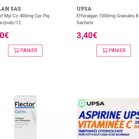
AN SAS
UPSA
of Myl Co 400mg Cpr Plq
Efferalgan 1000mg Granulés 8
e/pvdc/12
Sachets
30€
3,40€
PANIER
PANIER