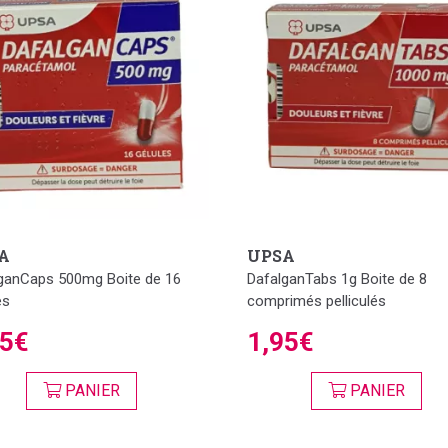
A
UPSA
ganCaps 500mg Boite de 16
DafalganTabs 1g Boite de 8
es
comprimés pelliculés
95€
1,95€
PANIER
PANIER