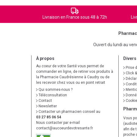
Livraison en France sous 48 à 72h
Liv
Pharmaci
Ouvert du lundi au ve
À propos
Divers
Au coeur de votre Santé vous permet de
Prise 
commander en ligne, de retirer vos produits à
Click &
la Pharmacie Caudrésienne à Caudry ou de
Déclare
les recevoir chez vous ou en point retrait
Condit
Qui sommes-nous ?
Mentio
Téléconsultation
Donnée
Contact
Cooki
Newsletter
Pharm
Contacter un pharmacien conseil au
03 27 85 06 54
Vous po
Nous contacter par e-mail
(audiote
contact
@
aucoeurdevotresante.fr
afin de 
proche 