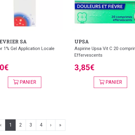
EVRIER SA
UPSA
or 1% Gel Application Locale
Aspirine Upsa Vit C 20 compr
Effervescents
70€
3,85€
PANIER
PANIER
‹
1
2
3
4
›
»