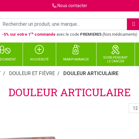
Nous
contacter
re
-5% sur votre 1
commande
avec le code
PREMIERE5
(hors médicaments)
SOINS PENDANT
DICAMENT
NOUVEAUTÉ
PARAPHARMACIE
LE CANCER
T
DOULEUR ET FIÈVRE
DOULEUR ARTICULAIRE
DOULEUR ARTICULAIRE