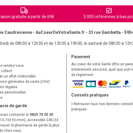
raison gratuite à partir de 69€
5 000 références à bas pri
e Caudrésienne - AuCoeurDeVotreSante.fr - 33 rue Gambetta - 595
ndredi de 08h30 à 12h30 et de 13h30 à 19h30, le samedi de 08h30 à 12h
Paiement
Au coeur de votre Santé offre un pai
de rendez-vous
entièrement sécurisé, quel que soit 
 collect
de règlement
r un effet indésirable
ions générales de vente (CGV)
ns légales
s personnelles
Conseils pratiques
es
Retrouver tous nos derniers consei
acie de garde
pratiques
uvez contacter le
0825 74 20 30
l 0,15€ ttc/min), accessible 24h/24
trouver la pharmacie de garde la plus
de chez vous