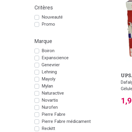
Critères
Nouveauté
Promo
Marque
Boiron
Expanscience
Genevrier
Lehning
UPS
Mayoly
Dafal
Mylan
Gélul
Naturactive
1,
Novartis
Nurofen
Pierre Fabre
Pierre Fabre médicament
Reckitt