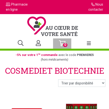
Pharmacie
Nous
en ligne
contacter
0
Afficher la n
re
-5% sur votre 1
commande
avec le code
PREMIERE5
(hors médicaments)
COSMEDIET BIOTECHNIE