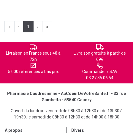
«
‹
1
›
»
Livraison en France sous 48 à
Livraison gratuite à partir de
72h
69€
5 000 références à bas prix
Commander / SAV
03 27 85 06 54
Pharmacie Caudrésienne - AuCoeurDeVotreSante.fr - 33 rue
Gambetta - 59540 Caudry
Ouvert du lundi au vendredi de 08h30 à 12h30 et de 13h30 à
19h30, le samedi de 08h30 à 12h30 et de 14h00 à 18h30
À propos
Divers