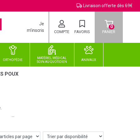
Livraison offerte dès 69€
Je
0
m’inscris
COMPTE
FAVORIS
PANIER
MATÉRIEL MÉDICAL
ORTHOPÉDIE
ANIMAUX
SOIN
AU
QUOTIDIEN
ES POUX
.