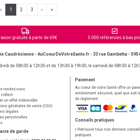
‹
1
2
3
›
»
raison gratuite à partir de 69€
5 000 références à bas pri
e Caudrésienne - AuCoeurDeVotreSante.fr - 33 rue Gambetta - 595
ndredi de 08h30 à 12h30 et de 13h30 à 19h30, le samedi de 08h30 à 12h
Paiement
Au coeur de votre Santé offre un pai
de rendez-vous
entièrement sécurisé, quel que soit 
 collect
de règlement
r un effet indésirable
ions générales de vente (CGV)
ns légales
s personnelles
Conseils pratiques
es
Retrouver tous nos derniers consei
acie de garde
pratiques