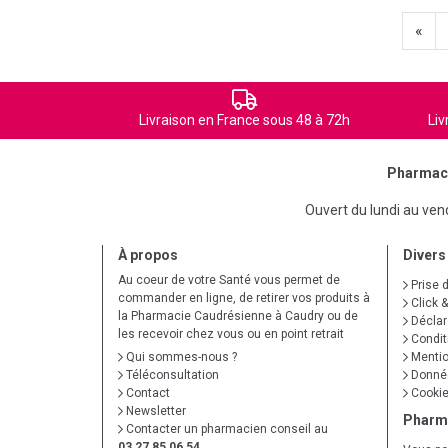
«
Livraison en France sous 48 à 72h
Liv
Pharmaci
Ouvert du lundi au ve
À propos
Divers
Au coeur de votre Santé vous permet de
Prise 
commander en ligne, de retirer vos produits à
Click &
la Pharmacie Caudrésienne à Caudry ou de
Déclare
les recevoir chez vous ou en point retrait
Condit
Qui sommes-nous ?
Mentio
Téléconsultation
Donnée
Contact
Cooki
Newsletter
Pharm
Contacter un pharmacien conseil au
03 27 85 06 54