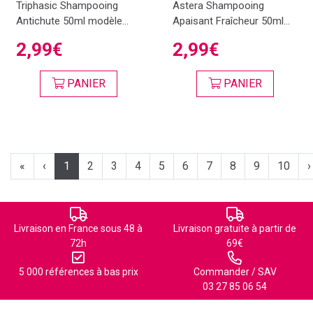
Triphasic Shampooing
Astera Shampooing
Antichute 50ml modèle...
Apaisant Fraîcheur 50ml...
2,99€
2,99€
PANIER
PANIER
«
‹
1
2
3
4
5
6
7
8
9
10
›
Livraison en France sous 48 à
Livraison gratuite à partir de
72h
69€
5 000 références à bas prix
Commander / SAV
03 27 85 06 54