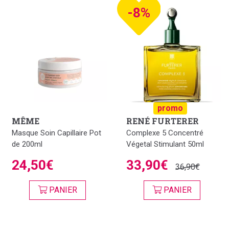
-8%
promo
MÊME
RENÉ FURTERER
Masque Soin Capillaire Pot
Complexe 5 Concentré
de 200ml
Végetal Stimulant 50ml
24,50€
33,90€
36,90€
PANIER
PANIER