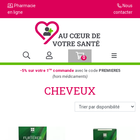
Pharmacie
Nous
en ligne
contacter
0
Afficher la n
re
-5% sur votre 1
commande
avec le code
PREMIERE5
(hors médicaments)
CHEVEUX