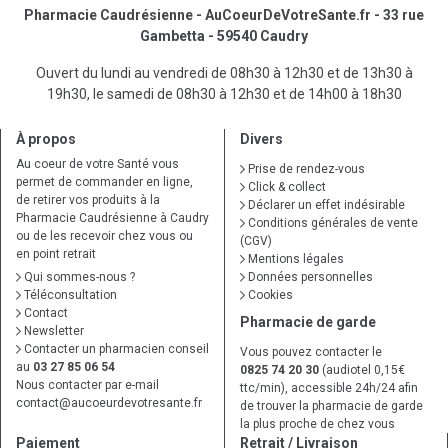
Pharmacie Caudrésienne - AuCoeurDeVotreSante.fr - 33 rue
Gambetta - 59540 Caudry
Ouvert du lundi au vendredi de 08h30 à 12h30 et de 13h30 à
19h30, le samedi de 08h30 à 12h30 et de 14h00 à 18h30
À propos
Divers
Au coeur de votre Santé vous
Prise de rendez-vous
permet de commander en ligne,
Click & collect
de retirer vos produits à la
Déclarer un effet indésirable
Pharmacie Caudrésienne à Caudry
Conditions générales de vente
ou de les recevoir chez vous ou
(CGV)
en point retrait
Mentions légales
Qui sommes-nous ?
Données personnelles
Téléconsultation
Cookies
Contact
Pharmacie de garde
Newsletter
Contacter un pharmacien conseil
Vous pouvez contacter le
au
03 27 85 06 54
0825 74 20 30
(audiotel 0,15€
Nous contacter par e-mail
ttc/min), accessible 24h/24 afin
contact
@
aucoeurdevotresante.fr
de trouver la pharmacie de garde
la plus proche de chez vous
Paiement
Retrait / Livraison