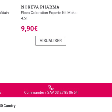
NOREVA PHARMA
hâtain
Elcea Coloration Experte Kit Moka
4.51
9,90€
VISUALISER
x
Commander / SAV 03 27 85 06 54
40 Caudry