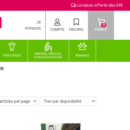
Livraison offerte dès 69€
Je
0
m’inscris
COMPTE
FAVORIS
PANIER
MATÉRIEL MÉDICAL
ORTHOPÉDIE
ANIMAUX
SOIN
AU
QUOTIDIEN
ON