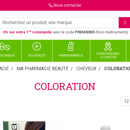
Nous
contacter
re
-5% sur votre 1
commande
avec le code
PREMIERE5
(hors médicaments)
SOINS PENDANT
DICAMENT
NOUVEAUTÉ
PARAPHARMACIE
LE CANCER
CIE
MA PHARMACIE BEAUTÉ
CHEVEUX
COLORATI
COLORATION