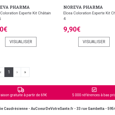
EVA PHARMA
NOREVA PHARMA
 Coloration Experte Kit Châtain
Elcea Coloration Experte Kit C
5
4
90€
9,90€
VISUALISER
VISUALISER
‹
1
›
»
raison gratuite à partir de 69€
5 000 références à bas pri
e Caudrésienne - AuCoeurDeVotreSante.fr - 33 rue Gambetta - 595