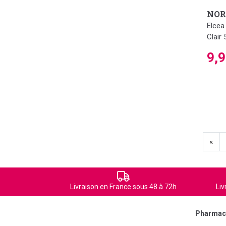
NOR
Elcea
Clair 
9,
«
Livraison en France sous 48 à 72h
Liv
Pharmaci