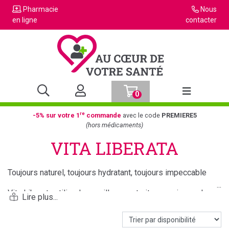
Pharmacie
Nous
en ligne
contacter
0
Afficher la n
re
-5% sur votre 1
commande
avec le code
PREMIERE5
(hors médicaments)
VITA LIBERATA
Toujours naturel, toujours hydratant, toujours impeccable
Vita Liberata utilise les meilleurs extraits organiques dans
des formules douces pour un bronzage d'aspect le plus
naturel.