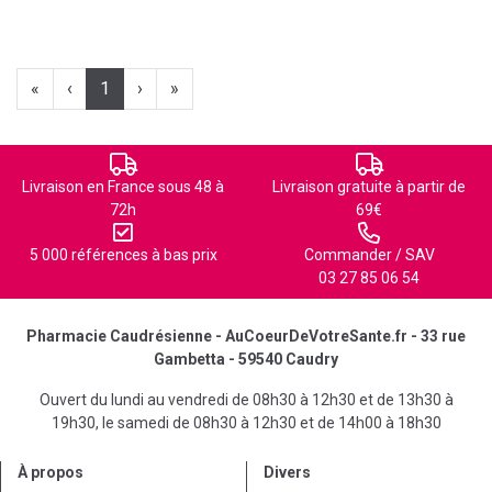
«
‹
1
›
»
Livraison en France sous 48 à
Livraison gratuite à partir de
72h
69€
5 000 références à bas prix
Commander / SAV
03 27 85 06 54
Pharmacie Caudrésienne - AuCoeurDeVotreSante.fr - 33 rue
Gambetta - 59540 Caudry
Ouvert du lundi au vendredi de 08h30 à 12h30 et de 13h30 à
19h30, le samedi de 08h30 à 12h30 et de 14h00 à 18h30
À propos
Divers