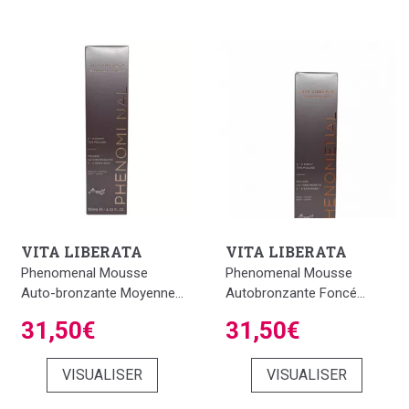
Les produits sont hydratants, à séchage rapide et sans
odeur.
Ils ont été créés pour ne ressembler à rien sur votre peau
et se fanent magnifiquement, tout comme un bronzage
naturel.
VITA LIBERATA
VITA LIBERATA
Phenomenal Mousse
Phenomenal Mousse
Auto-bronzante Moyenne...
Autobronzante Foncé...
31,50€
31,50€
VISUALISER
VISUALISER