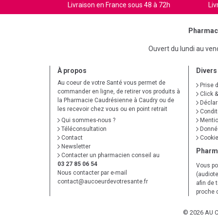
Livraison en France sous 48 à 72h
Liv
Pharmaci
Ouvert du lundi au ve
À propos
Divers
Au coeur de votre Santé vous permet de
Prise 
commander en ligne, de retirer vos produits à
Click &
la Pharmacie Caudrésienne à Caudry ou de
Déclare
les recevoir chez vous ou en point retrait
Condit
Qui sommes-nous ?
Mentio
Téléconsultation
Donnée
Contact
Cooki
Newsletter
Pharm
Contacter un pharmacien conseil au
03 27 85 06 54
Vous po
Nous contacter par e-mail
(audiote
contact
@
aucoeurdevotresante.fr
afin de 
proche 
© 2026 AU 