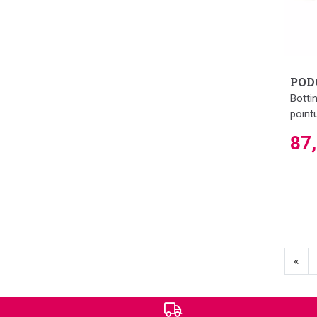
POD
Botti
point
87
«