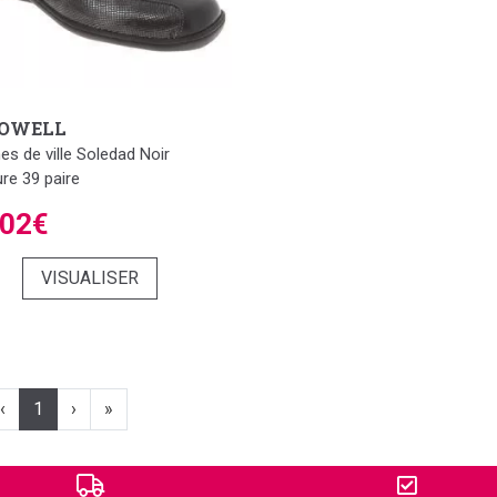
OWELL
nes de ville Soledad Noir
ure 39 paire
,02€
VISUALISER
‹
1
›
»