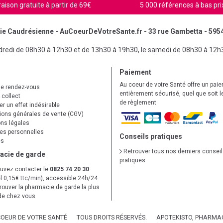
raison gratuite à partir de 69€
5 000 références à bas pri
e Caudrésienne - AuCoeurDeVotreSante.fr - 33 rue Gambetta - 595
ndredi de 08h30 à 12h30 et de 13h30 à 19h30, le samedi de 08h30 à 12h
Paiement
Au coeur de votre Santé offre un pai
de rendez-vous
entièrement sécurisé, quel que soit 
 collect
de règlement
r un effet indésirable
ions générales de vente (CGV)
ns légales
s personnelles
Conseils pratiques
es
Retrouver tous nos derniers consei
acie de garde
pratiques
uvez contacter le
0825 74 20 30
l 0,15€ ttc/min), accessible 24h/24
trouver la pharmacie de garde la plus
de chez vous
COEUR DE VOTRE SANTÉ
TOUS DROITS RÉSERVÉS.
APOTEKISTO
, PHARMAC