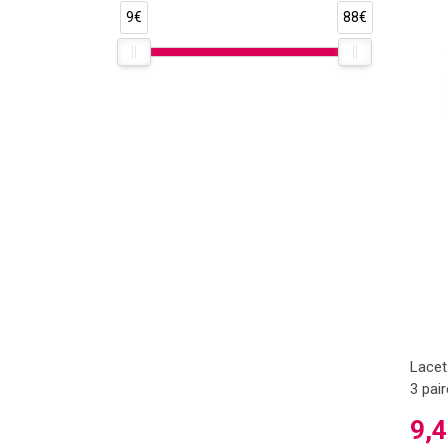
9€
88€
Lacet
3 pai
9,