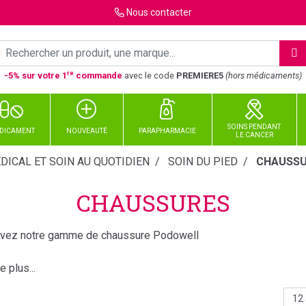
Nous
contacter
re
-5% sur votre 1
commande
avec le code
PREMIERE5
(hors médicaments)
SOINS PENDANT
DICAMENT
NOUVEAUTÉ
PARAPHARMACIE
LE CANCER
DICAL ET SOIN AU QUOTIDIEN
SOIN DU PIED
CHAUSSU
CHAUSSURES
uvez notre gamme de chaussure Podowell