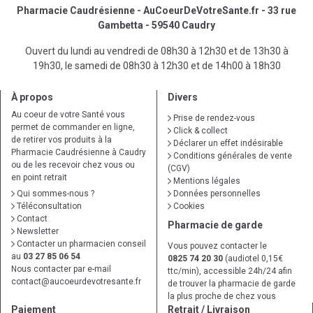
Pharmacie Caudrésienne - AuCoeurDeVotreSante.fr - 33 rue
Gambetta - 59540 Caudry
Ouvert du lundi au vendredi de 08h30 à 12h30 et de 13h30 à
19h30, le samedi de 08h30 à 12h30 et de 14h00 à 18h30
À propos
Divers
Au coeur de votre Santé vous
Prise de rendez-vous
permet de commander en ligne,
Click & collect
de retirer vos produits à la
Déclarer un effet indésirable
Pharmacie Caudrésienne à Caudry
Conditions générales de vente
ou de les recevoir chez vous ou
(CGV)
en point retrait
Mentions légales
Qui sommes-nous ?
Données personnelles
Téléconsultation
Cookies
Contact
Pharmacie de garde
Newsletter
Contacter un pharmacien conseil
Vous pouvez contacter le
au
03 27 85 06 54
0825 74 20 30
(audiotel 0,15€
Nous contacter par e-mail
ttc/min), accessible 24h/24 afin
contact
@
aucoeurdevotresante.fr
de trouver la pharmacie de garde
la plus proche de chez vous
Paiement
Retrait / Livraison