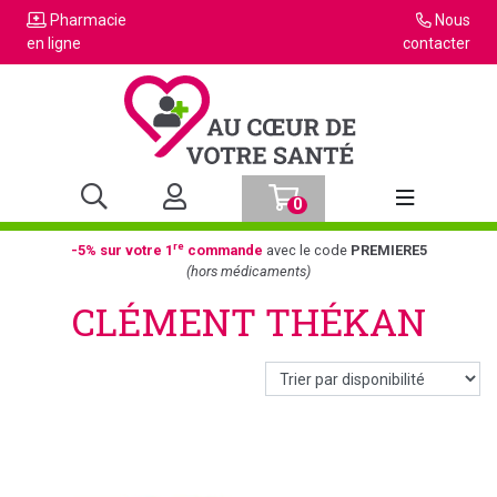
Pharmacie
Nous
en ligne
contacter
0
Afficher la n
re
-5% sur votre 1
commande
avec le code
PREMIERE5
(hors médicaments)
CLÉMENT THÉKAN