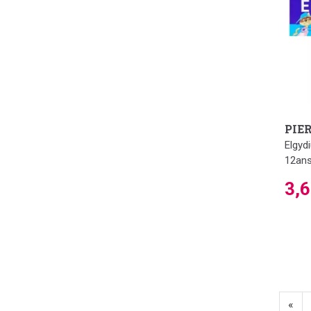
PIE
Elgyd
12ans
3,
«