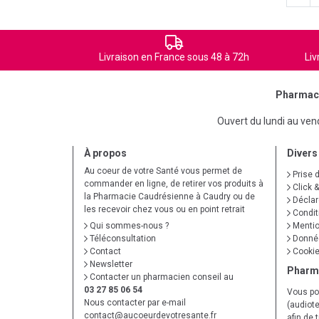
Livraison en France sous 48 à 72h
Liv
Pharmaci
Ouvert du lundi au ve
À propos
Divers
Au coeur de votre Santé vous permet de
Prise 
commander en ligne, de retirer vos produits à
Click &
la Pharmacie Caudrésienne à Caudry ou de
Déclare
les recevoir chez vous ou en point retrait
Condit
Qui sommes-nous ?
Mentio
Téléconsultation
Donnée
Contact
Cooki
Newsletter
Pharm
Contacter un pharmacien conseil au
03 27 85 06 54
Vous po
Nous contacter par e-mail
(audiote
contact
@
aucoeurdevotresante.fr
afin de 