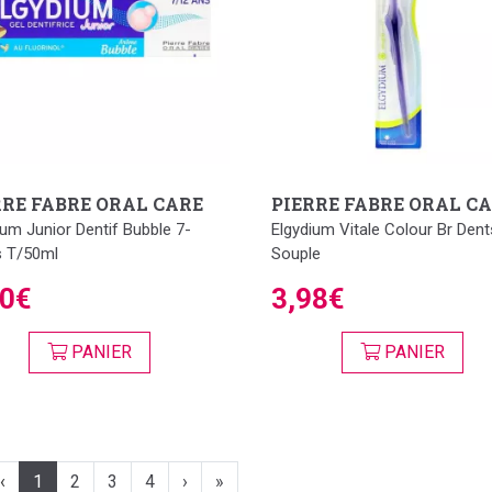
RRE FABRE ORAL CARE
PIERRE FABRE ORAL C
ium Junior Dentif Bubble 7-
Elgydium Vitale Colour Br Dent
 T/50ml
Souple
60€
3,98€
PANIER
PANIER
‹
1
2
3
4
›
»