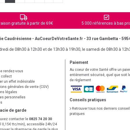
raison gratuite à partir de 69€
5 000 références à bas pri
e Caudrésienne - AuCoeurDeVotreSante.fr - 33 rue Gambetta - 595
ndredi de 08h30 à 12h30 et de 13h30 à 19h30, le samedi de 08h30 à 12h
Paiement
Au coeur de votre Santé offre un pai
de rendez-vous
entièrement sécurisé, quel que soit 
 collect
de règlement
r un effet indésirable
ions générales de vente (CGV)
ns légales
s personnelles
Conseils pratiques
es
Retrouver tous nos derniers consei
acie de garde
pratiques
uvez contacter le
0825 74 20 30
l 0,15€ ttc/min), accessible 24h/24
trouver la pharmacie de garde la plus