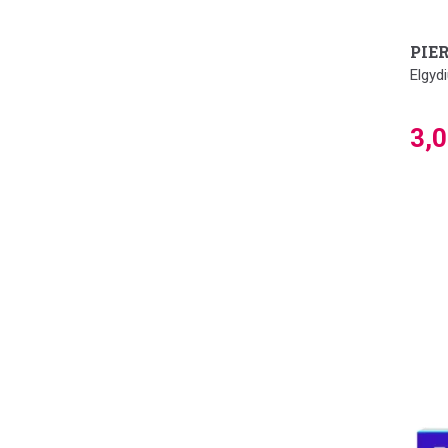
PIE
Elgyd
3,