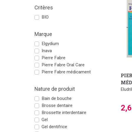
Critères
BIO
Marque
Elgydium
Inava
Pierre Fabre
Pierre Fabre Oral Care
Pierre Fabre médicament
PIE
MÉD
Nature de produit
Eludr
Bain de bouche
Brosse dentaire
2,
Brossette interdentaire
Gel
Gel dentifrice