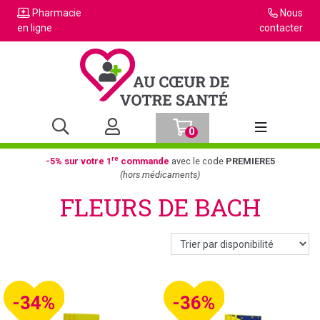
Pharmacie
Nous
en ligne
contacter
0
Afficher la n
re
-5% sur votre 1
commande
avec le code
PREMIERE5
(hors médicaments)
FLEURS DE BACH
-34%
-36%