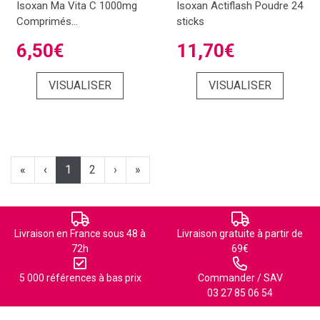
Isoxan Ma Vita C 1000mg
Isoxan Actiflash Poudre 24
Comprimés...
sticks
6,50€
11,70€
VISUALISER
VISUALISER
«
‹
1
2
›
»
Livraison en France sous 48 à
Livraison gratuite à partir de
72h
69€
5 000 références à bas prix
Commander / SAV
03 27 85 06 54