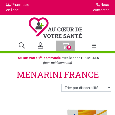
Pharmacie
Nous
en ligne
contacter
0
Afficher la n
re
-5% sur votre 1
commande
avec le code
PREMIERE5
(hors médicaments)
MENARINI FRANCE