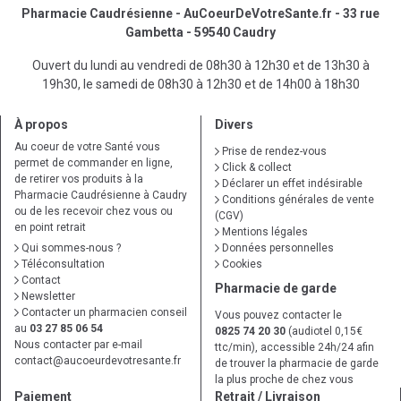
Pharmacie Caudrésienne - AuCoeurDeVotreSante.fr - 33 rue
Gambetta - 59540 Caudry
Ouvert du lundi au vendredi de 08h30 à 12h30 et de 13h30 à
19h30, le samedi de 08h30 à 12h30 et de 14h00 à 18h30
À propos
Divers
Au coeur de votre Santé vous
Prise de rendez-vous
permet de commander en ligne,
Click & collect
de retirer vos produits à la
Déclarer un effet indésirable
Pharmacie Caudrésienne à Caudry
Conditions générales de vente
ou de les recevoir chez vous ou
(CGV)
en point retrait
Mentions légales
Qui sommes-nous ?
Données personnelles
Téléconsultation
Cookies
Contact
Pharmacie de garde
Newsletter
Contacter un pharmacien conseil
Vous pouvez contacter le
au
03 27 85 06 54
0825 74 20 30
(audiotel 0,15€
Nous contacter par e-mail
ttc/min), accessible 24h/24 afin
contact
@
aucoeurdevotresante.fr
de trouver la pharmacie de garde
la plus proche de chez vous
Paiement
Retrait / Livraison