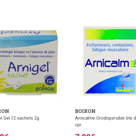
RON
BOIRON
el Gel 12 sachets 2g
Arnicalme Orodispersible bte 
cpr