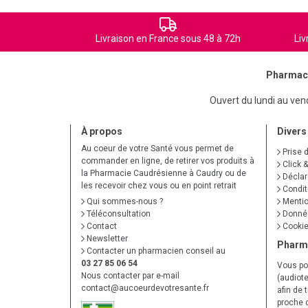
Livraison en France sous 48 à 72h
Liv
Pharmaci
Ouvert du lundi au ve
À propos
Divers
Au coeur de votre Santé vous permet de
Prise 
commander en ligne, de retirer vos produits à
Click &
la Pharmacie Caudrésienne à Caudry ou de
Déclare
les recevoir chez vous ou en point retrait
Condit
Qui sommes-nous ?
Mentio
Téléconsultation
Donnée
Contact
Cooki
Newsletter
Pharm
Contacter un pharmacien conseil au
03 27 85 06 54
Vous po
Nous contacter par e-mail
(audiote
contact
@
aucoeurdevotresante.fr
afin de 
proche 