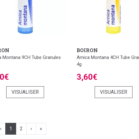
RON
BOIRON
a Montana 9CH Tube Granules
Arnica Montana 4CH Tube Gra
4g
30€
3,60€
VISUALISER
VISUALISER
‹
1
2
›
»