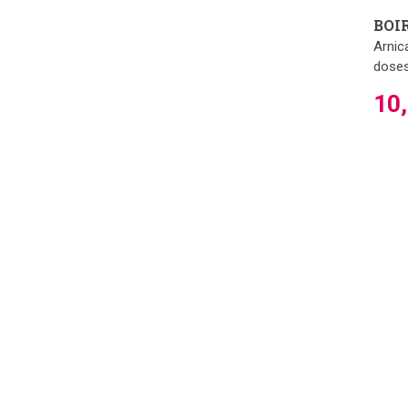
BOI
Arnic
dose
10