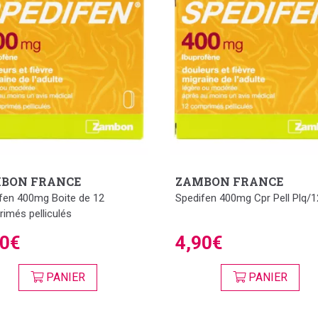
BON FRANCE
ZAMBON FRANCE
fen 400mg Boite de 12
Spedifen 400mg Cpr Pell Plq/1
imés pelliculés
90€
4,90€
PANIER
PANIER