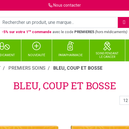
Nous
contacter
re
-5% sur votre 1
commande
avec le code
PREMIERE5
(hors médicaments)
SOINS PENDANT
DICAMENT
NOUVEAUTÉ
PARAPHARMACIE
LE CANCER
T
PREMIERS SOINS
BLEU, COUP ET BOSSE
BLEU, COUP ET BOSSE