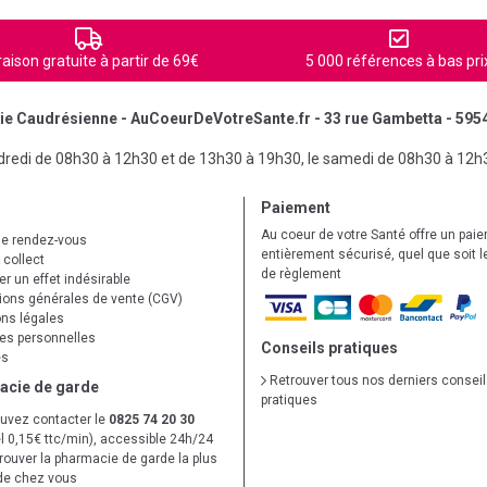
raison gratuite à partir de 69€
5 000 références à bas pri
e Caudrésienne - AuCoeurDeVotreSante.fr - 33 rue Gambetta - 595
ndredi de 08h30 à 12h30 et de 13h30 à 19h30, le samedi de 08h30 à 12h
Paiement
Au coeur de votre Santé offre un pai
de rendez-vous
entièrement sécurisé, quel que soit 
 collect
de règlement
r un effet indésirable
ions générales de vente (CGV)
ns légales
s personnelles
Conseils pratiques
es
Retrouver tous nos derniers consei
acie de garde
pratiques
uvez contacter le
0825 74 20 30
l 0,15€ ttc/min), accessible 24h/24
trouver la pharmacie de garde la plus
de chez vous