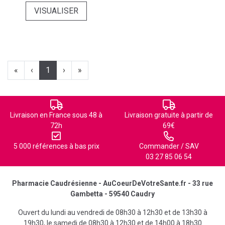
VISUALISER
«
‹
1
›
»
Livraison en France sous 48 à
Livraison gratuite à partir de
72h
69€
5 000 références à bas prix
Commander / SAV
03 27 85 06 54
Pharmacie Caudrésienne - AuCoeurDeVotreSante.fr - 33 rue
Gambetta - 59540 Caudry
Ouvert du lundi au vendredi de 08h30 à 12h30 et de 13h30 à
19h30, le samedi de 08h30 à 12h30 et de 14h00 à 18h30