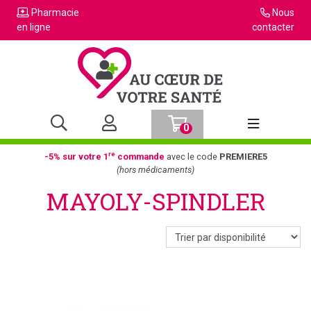
Pharmacie
Nous
en ligne
contacter
0
Afficher la n
re
-5% sur votre 1
commande
avec le code
PREMIERE5
(hors médicaments)
MAYOLY-SPINDLER