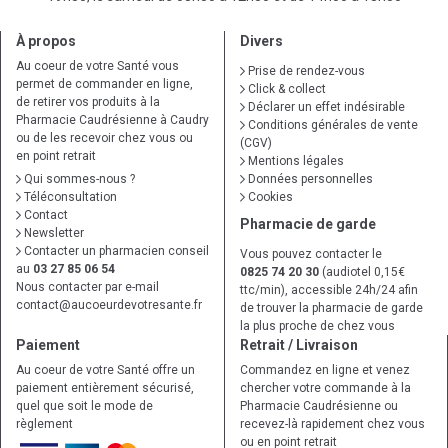
À propos
Divers
Au coeur de votre Santé vous
Prise de rendez-vous
permet de commander en ligne,
Click & collect
de retirer vos produits à la
Déclarer un effet indésirable
Pharmacie Caudrésienne à Caudry
Conditions générales de vente
ou de les recevoir chez vous ou
(CGV)
en point retrait
Mentions légales
Qui sommes-nous ?
Données personnelles
Téléconsultation
Cookies
Contact
Pharmacie de garde
Newsletter
Contacter un pharmacien conseil
Vous pouvez contacter le
au
03 27 85 06 54
0825 74 20 30
(audiotel 0,15€
Nous contacter par e-mail
ttc/min), accessible 24h/24 afin
contact
@
aucoeurdevotresante.fr
de trouver la pharmacie de garde
la plus proche de chez vous
Paiement
Retrait / Livraison
Au coeur de votre Santé offre un
Commandez en ligne et venez
paiement entièrement sécurisé,
chercher votre commande à la
quel que soit le mode de
Pharmacie Caudrésienne ou
règlement
recevez-là rapidement chez vous
ou en point retrait