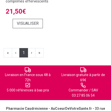
comprimés effervescents
21,50€
VISUALISER
«
‹
1
›
»
Livraison en France sous 48 à
Livraison gratuite à partir de
72h
69€
5 000 références à bas prix
Commander / SAV
03 27 85 06 54
Pharmacie Caudrésienne - AuCoeurDeVotreSante.fr - 33 rue