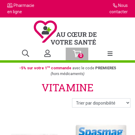
Pharmacie
Nous
en ligne
contacter
0
Afficher la n
re
-5% sur votre 1
commande
avec le code
PREMIERE5
(hors médicaments)
VITAMINE