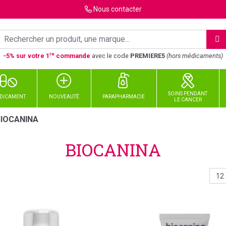
Nous
contacter
re
-5% sur votre 1
commande
avec le code
PREMIERE5
(hors médicaments)
SOINS PENDANT
DICAMENT
NOUVEAUTÉ
PARAPHARMACIE
LE CANCER
BIOCANINA
BIOCANINA