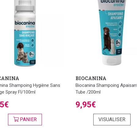
CANINA
BIOCANINA
nina Shampoing Hygiène Sans
Biocanina Shampoing Apaisan
ge Spray Fl/100ml
Tube /200ml
95€
9,95€
PANIER
VISUALISER