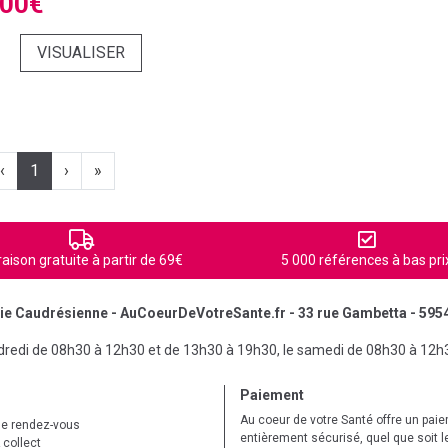
,00€
VISUALISER
‹
1
›
»
raison gratuite à partir de 69€
5 000 références à bas pri
e Caudrésienne - AuCoeurDeVotreSante.fr - 33 rue Gambetta - 595
ndredi de 08h30 à 12h30 et de 13h30 à 19h30, le samedi de 08h30 à 12h
Paiement
Au coeur de votre Santé offre un pai
de rendez-vous
entièrement sécurisé, quel que soit 
 collect