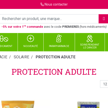
Nous
contacter
re
-5% sur votre 1
commande
avec le code
PREMIERE5
(hors médicaments)
SOINS PENDANT
DICAMENT
NOUVEAUTÉ
PARAPHARMACIE
LE CANCER
CIE
SOLAIRE
PROTECTION ADULTE
PROTECTION ADULTE