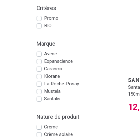
Critères
Promo
BIO
Marque
Avene
Expanscience
Garancia
Klorane
SAN
La Roche-Posay
Santa
Mustela
150m
Santalis
12
Nature de produit
Crème
Crème solaire