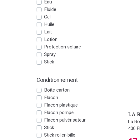
Eau
Fluide
Gel
Huile
Lait
Lotion
Protection solaire
Spray
Stick
Conditionnement
Boite carton
Flacon
Flacon plastique
Flacon pompe
LA 
Flacon pulvérisateur
La Ro
Stick
400 Fl
Stick roller-bille