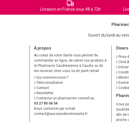
Livraison en France sous 48 à 72h
Liv
Pharmaci
Ouvert du lundi au ve
À propos
Divers
Au coeur de votre Santé vous permet de
Prise 
commander en ligne, de retirer vos produits à
Click &
la Pharmacie Caudrésienne à Caudry ou de
Déclare
les recevoir chez vous ou en point retrait
Condit
Qui sommes-nous ?
Mentio
Téléconsultation
Donnée
Contact
Cooki
Newsletter
Pharm
Contacter un pharmacien conseil au
03 27 85 06 54
Vous po
Nous contacter par e-mail
(audiote
contact
@
aucoeurdevotresante.fr
afin de 
proche 