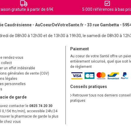
raison gratuite à partir de 69€
5 000 références à bas pri
e Caudrésienne - AuCoeurDeVotreSante.fr - 33 rue Gambetta - 595
ndredi de 08h30 à 12h30 et de 13h30 à 19h30, le samedi de 08h30 à 12h
Paiement
Au coeur de votre Santé offre un pai
de rendez-vous
entièrement sécurisé, quel que soit 
 collect
de règlement
r un effet indésirable
ions générales de vente (CGV)
ns légales
s personnelles
Conseils pratiques
es
Retrouver tous nos derniers consei
acie de garde
pratiques
uvez contacter le
0825 74 20 30
l 0,15€ ttc/min), accessible 24h/24
trouver la pharmacie de garde la plus
de chez vous