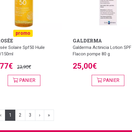
promo
ROSÉE
GALDERMA
sée Solaire Spf50 Huile
Galderma Actinicia Lotion SPF
/150ml
Flacon pompe 80 g
,77€
25,00€
23,90€
PANIER
PANIER
‹
1
2
3
›
»