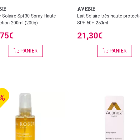
NE
AVENE
 Solaire Spf30 Spray Haute
Lait Solaire très haute protect
ction 200ml (200g)
SPF 50+ 250ml
,75€
21,30€
PANIER
PANIER
4%