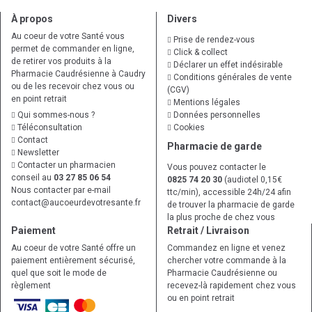
À propos
Divers
Au coeur de votre Santé vous
Prise de rendez-vous
permet de commander en ligne,
Click & collect
de retirer vos produits à la
Déclarer un effet indésirable
Pharmacie Caudrésienne à Caudry
Conditions générales de vente
ou de les recevoir chez vous ou
(CGV)
en point retrait
Mentions légales
Qui sommes-nous ?
Données personnelles
Téléconsultation
Cookies
Contact
Pharmacie de garde
Newsletter
Contacter un pharmacien
Vous pouvez contacter le
conseil au
03 27 85 06 54
0825 74 20 30
(audiotel 0,15€
Nous contacter par e-mail
ttc/min), accessible 24h/24 afin
contact
@
aucoeurdevotresante.fr
de trouver la pharmacie de garde
la plus proche de chez vous
Paiement
Retrait / Livraison
Au coeur de votre Santé offre un
Commandez en ligne et venez
paiement entièrement sécurisé,
chercher votre commande à la
quel que soit le mode de
Pharmacie Caudrésienne ou
règlement
recevez-là rapidement chez vous
ou en point retrait