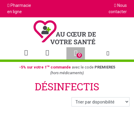
Pharmacie
Nous
en ligne
contacter
0
Afficher la na
re
-5% sur votre 1
commande
avec le code
PREMIERE5
(hors médicaments)
DÉSINFECTIS