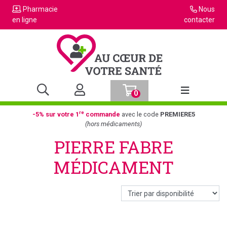
Pharmacie
Nous
en ligne
contacter
0
Afficher la n
re
-5% sur votre 1
commande
avec le code
PREMIERE5
(hors médicaments)
PIERRE FABRE
MÉDICAMENT