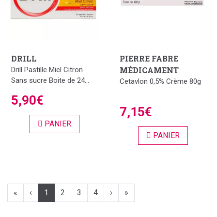
DRILL
PIERRE FABRE
MÉDICAMENT
Drill Pastille Miel Citron
Sans sucre Boite de 24...
Cetavlon 0,5% Crème 80g
5,90€
7,15€
PANIER
PANIER
«
‹
1
2
3
4
›
»