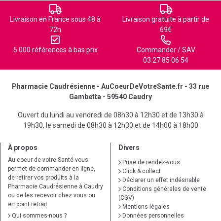
Livraison en France sous 48 à
Livraison gratuite à partir de
72h
69€
5 000 références à bas prix
Commander / SAV
03 27 85 06 54
Pharmacie Caudrésienne - AuCoeurDeVotreSante.fr - 33 rue
Gambetta - 59540 Caudry
Ouvert du lundi au vendredi de 08h30 à 12h30 et de 13h30 à
19h30, le samedi de 08h30 à 12h30 et de 14h00 à 18h30
À propos
Divers
Au coeur de votre Santé vous
Prise de rendez-vous
permet de commander en ligne,
Click & collect
de retirer vos produits à la
Déclarer un effet indésirable
Pharmacie Caudrésienne à Caudry
Conditions générales de vente
ou de les recevoir chez vous ou
(CGV)
en point retrait
Mentions légales
Qui sommes-nous ?
Données personnelles