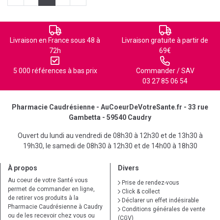
Livraison en France sous 48 à
Livraison gratuite à partir de
72h
69€
5 000 références à bas prix
Commander / SAV
03 27 85 06 54
Pharmacie Caudrésienne - AuCoeurDeVotreSante.fr - 33 rue
Gambetta - 59540 Caudry
Ouvert du lundi au vendredi de 08h30 à 12h30 et de 13h30 à
19h30, le samedi de 08h30 à 12h30 et de 14h00 à 18h30
À propos
Divers
Au coeur de votre Santé vous
Prise de rendez-vous
permet de commander en ligne,
Click & collect
de retirer vos produits à la
Déclarer un effet indésirable
Pharmacie Caudrésienne à Caudry
Conditions générales de vente
ou de les recevoir chez vous ou
(CGV)