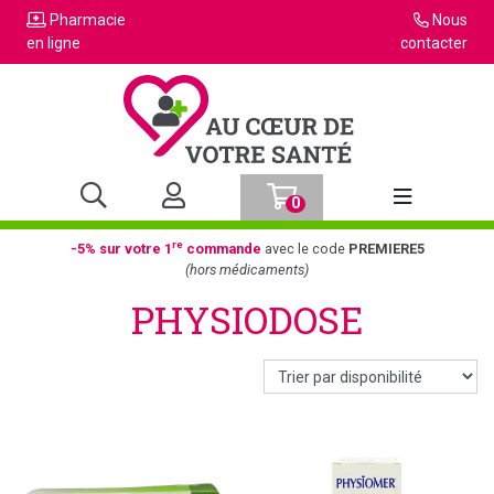
Pharmacie
Nous
en ligne
contacter
0
Afficher la n
re
-5% sur votre 1
commande
avec le code
PREMIERE5
(hors médicaments)
PHYSIODOSE