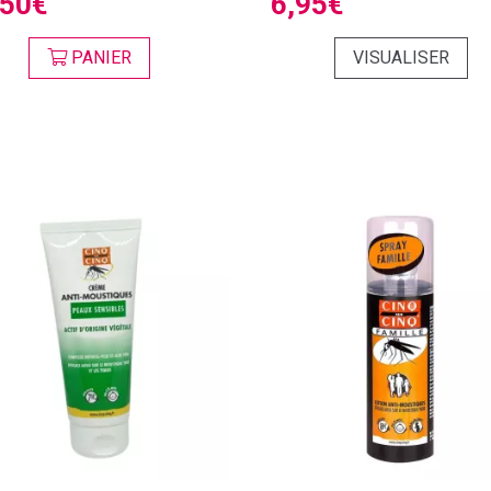
,50€
6,95€
PANIER
VISUALISER