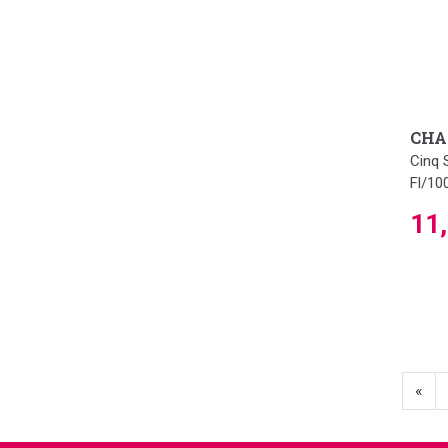
CHA
Cinq 
Fl/10
11
«