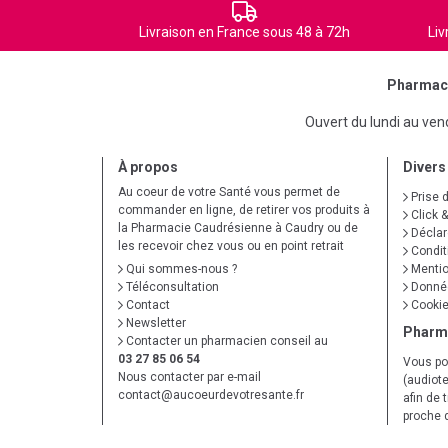
Livraison en France sous 48 à 72h
Liv
Pharmaci
Ouvert du lundi au ve
À propos
Divers
Au coeur de votre Santé vous permet de
Prise 
commander en ligne, de retirer vos produits à
Click &
la Pharmacie Caudrésienne à Caudry ou de
Déclare
les recevoir chez vous ou en point retrait
Condit
Qui sommes-nous ?
Mentio
Téléconsultation
Donnée
Contact
Cooki
Newsletter
Pharm
Contacter un pharmacien conseil au
03 27 85 06 54
Vous po
Nous contacter par e-mail
(audiote
contact
@
aucoeurdevotresante.fr
afin de 
proche 