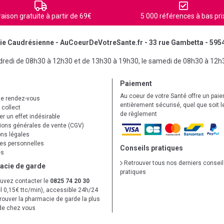
raison gratuite à partir de 69€
5 000 références à bas pri
e Caudrésienne - AuCoeurDeVotreSante.fr - 33 rue Gambetta - 595
ndredi de 08h30 à 12h30 et de 13h30 à 19h30, le samedi de 08h30 à 12h
Paiement
Au coeur de votre Santé offre un pai
de rendez-vous
entièrement sécurisé, quel que soit 
 collect
de règlement
r un effet indésirable
ions générales de vente (CGV)
ns légales
s personnelles
Conseils pratiques
es
Retrouver tous nos derniers consei
acie de garde
pratiques
uvez contacter le
0825 74 20 30
l 0,15€ ttc/min), accessible 24h/24
trouver la pharmacie de garde la plus
de chez vous