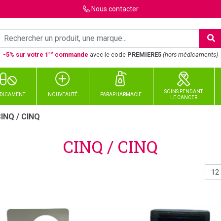
Nous
contacter
re
-5% sur votre 1
commande
avec le code
PREMIERE5
(hors médicaments)
SOINS PENDANT
DICAMENT
NOUVEAUTÉ
PARAPHARMACIE
LE CANCER
INQ / CINQ
CINQ / CINQ