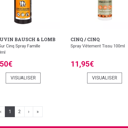
UVIN BAUSCH & LOMB
CINQ / CINQ
Sur Cinq Spray Famille
Spray Vêtement Tissu 100ml
0ml
,50€
11,95€
VISUALISER
VISUALISER
‹
1
2
›
»