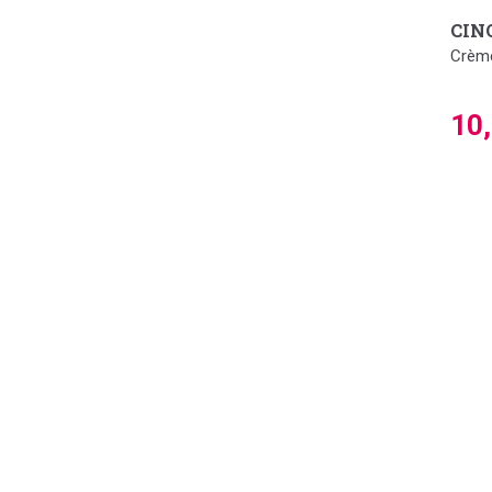
CINQ
Crème
10