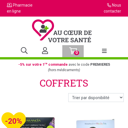
Pharmacie
Nous
en ligne
contacter
0
Afficher la n
re
-5% sur votre 1
commande
avec le code
PREMIERE5
(hors médicaments)
COFFRETS
-20%