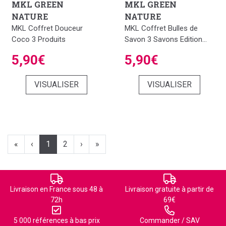
MKL GREEN
MKL GREEN
NATURE
NATURE
MKL Coffret Douceur
MKL Coffret Bulles de
Coco 3 Produits
Savon 3 Savons Edition...
5,90€
5,90€
VISUALISER
VISUALISER
«
‹
1
2
›
»
Livraison en France sous 48 à
Livraison gratuite à partir de
72h
69€
5 000 références à bas prix
Commander / SAV