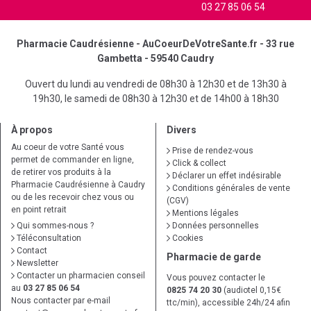
03 27 85 06 54
Pharmacie Caudrésienne - AuCoeurDeVotreSante.fr - 33 rue
Gambetta - 59540 Caudry
Ouvert du lundi au vendredi de 08h30 à 12h30 et de 13h30 à
19h30, le samedi de 08h30 à 12h30 et de 14h00 à 18h30
À propos
Divers
Au coeur de votre Santé vous
Prise de rendez-vous
permet de commander en ligne,
Click & collect
de retirer vos produits à la
Déclarer un effet indésirable
Pharmacie Caudrésienne à Caudry
Conditions générales de vente
ou de les recevoir chez vous ou
(CGV)
en point retrait
Mentions légales
Qui sommes-nous ?
Données personnelles
Téléconsultation
Cookies
Contact
Pharmacie de garde
Newsletter
Contacter un pharmacien conseil
Vous pouvez contacter le
au
03 27 85 06 54
0825 74 20 30
(audiotel 0,15€
Nous contacter par e-mail
ttc/min), accessible 24h/24 afin