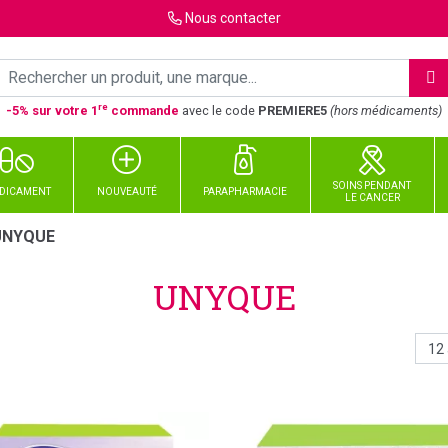
Nous
contacter
re
-5% sur votre 1
commande
avec le code
PREMIERE5
(hors médicaments)
SOINS PENDANT
DICAMENT
NOUVEAUTÉ
PARAPHARMACIE
LE CANCER
UNYQUE
UNYQUE