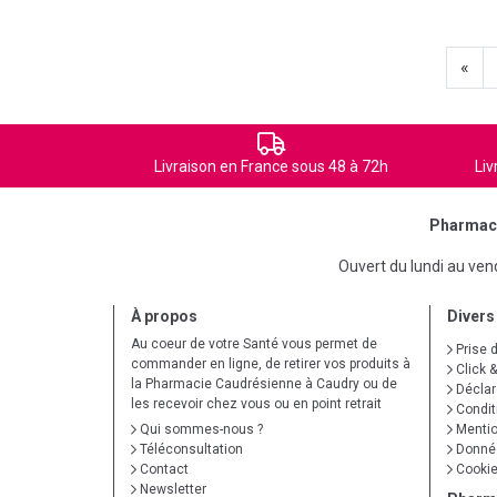
«
Livraison en France sous 48 à 72h
Liv
Pharmaci
Ouvert du lundi au ve
À propos
Divers
Au coeur de votre Santé vous permet de
Prise 
commander en ligne, de retirer vos produits à
Click &
la Pharmacie Caudrésienne à Caudry ou de
Déclare
les recevoir chez vous ou en point retrait
Condit
Qui sommes-nous ?
Mentio
Téléconsultation
Donnée
Contact
Cooki
Newsletter