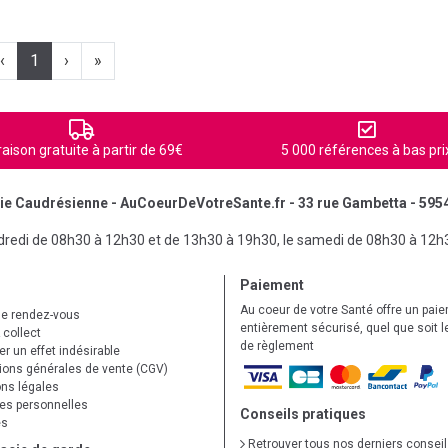
‹
1
›
»
raison gratuite à partir de 69€
5 000 références à bas pri
e Caudrésienne - AuCoeurDeVotreSante.fr - 33 rue Gambetta - 595
ndredi de 08h30 à 12h30 et de 13h30 à 19h30, le samedi de 08h30 à 12h
Paiement
Au coeur de votre Santé offre un pai
de rendez-vous
entièrement sécurisé, quel que soit 
 collect
de règlement
r un effet indésirable
ions générales de vente (CGV)
ns légales
s personnelles
Conseils pratiques
es
Retrouver tous nos derniers consei