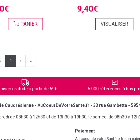
90€
9,40€
PANIER
VISUALISER
‹
1
›
»
raison gratuite à partir de 69€
5 000 références à bas pri
e Caudrésienne - AuCoeurDeVotreSante.fr - 33 rue Gambetta - 595
ndredi de 08h30 à 12h30 et de 13h30 à 19h30, le samedi de 08h30 à 12h
Paiement
Au coeur de votre Santé offre un pai