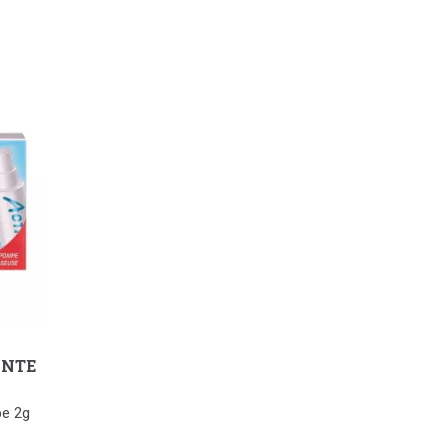
ANTE
pe 2g