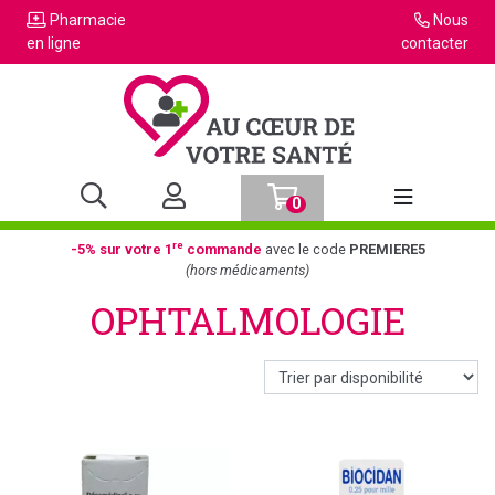
Pharmacie
Nous
en ligne
contacter
0
Afficher la n
re
-5% sur votre 1
commande
avec le code
PREMIERE5
(hors médicaments)
OPHTALMOLOGIE