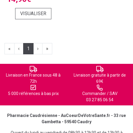
VISUALISER
«
‹
1
›
»
Livraison en France sous 48 à
Livraison gratuite à partir de
72h
69€
5 000 références à bas prix
Commander / SAV
03 27 85 06 54
Pharmacie Caudrésienne - AuCoeurDeVotreSante.fr - 33 rue
Gambetta - 59540 Caudry
Ouvert du lundi au vendredi de 08h30 à 12h30 et de 13h30 à