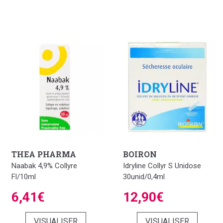
THEA PHARMA
BOIRON
Naabak 4,9% Collyre
Idryline Collyr S Unidose
Fl/10ml
30unid/0,4ml
6,41€
12,90€
VISUALISER
VISUALISER