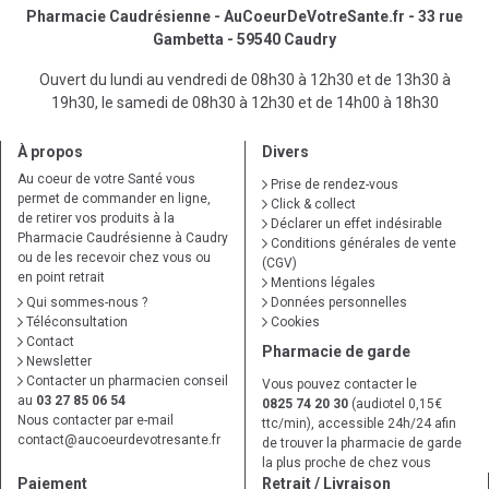
Pharmacie Caudrésienne - AuCoeurDeVotreSante.fr - 33 rue
Gambetta - 59540 Caudry
Ouvert du lundi au vendredi de 08h30 à 12h30 et de 13h30 à
19h30, le samedi de 08h30 à 12h30 et de 14h00 à 18h30
À propos
Divers
Au coeur de votre Santé vous
Prise de rendez-vous
permet de commander en ligne,
Click & collect
de retirer vos produits à la
Déclarer un effet indésirable
Pharmacie Caudrésienne à Caudry
Conditions générales de vente
ou de les recevoir chez vous ou
(CGV)
en point retrait
Mentions légales
Qui sommes-nous ?
Données personnelles
Téléconsultation
Cookies
Contact
Pharmacie de garde
Newsletter
Contacter un pharmacien conseil
Vous pouvez contacter le
au
03 27 85 06 54
0825 74 20 30
(audiotel 0,15€
Nous contacter par e-mail
ttc/min), accessible 24h/24 afin
contact
@
aucoeurdevotresante.fr
de trouver la pharmacie de garde
la plus proche de chez vous
Paiement
Retrait / Livraison