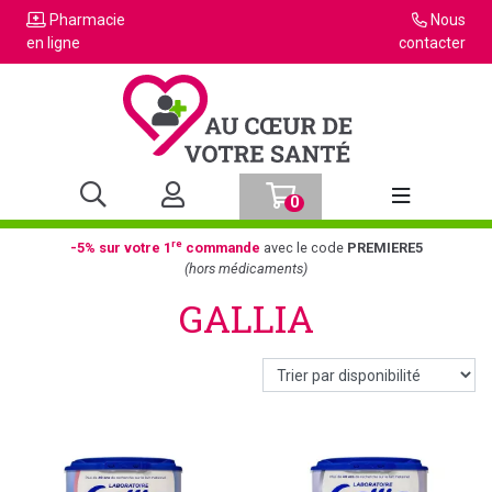
Pharmacie
Nous
en ligne
contacter
0
Afficher la n
re
-5% sur votre 1
commande
avec le code
PREMIERE5
(hors médicaments)
GALLIA