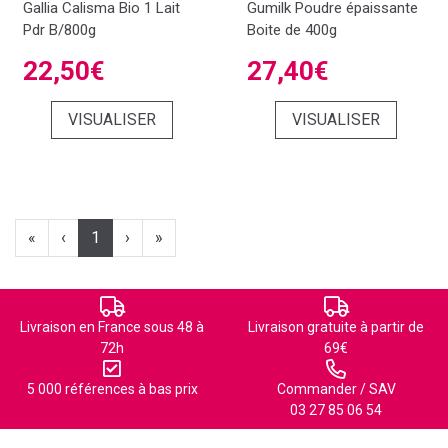
Gallia Calisma Bio 1 Lait
Gumilk Poudre épaissante
Pdr B/800g
Boite de 400g
22,50€
27,40€
VISUALISER
VISUALISER
«
‹
1
›
»
Livraison en France sous 48 à
Livraison gratuite à partir de
72h
69€
5 000 références à bas prix
Commander / SAV
03 27 85 06 54