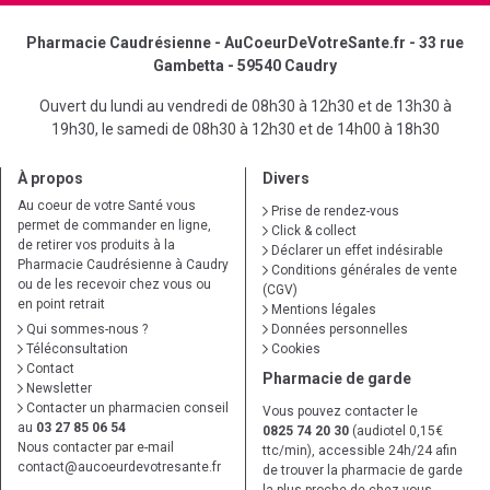
Pharmacie Caudrésienne - AuCoeurDeVotreSante.fr - 33 rue
Gambetta - 59540 Caudry
Ouvert du lundi au vendredi de 08h30 à 12h30 et de 13h30 à
19h30, le samedi de 08h30 à 12h30 et de 14h00 à 18h30
À propos
Divers
Au coeur de votre Santé vous
Prise de rendez-vous
permet de commander en ligne,
Click & collect
de retirer vos produits à la
Déclarer un effet indésirable
Pharmacie Caudrésienne à Caudry
Conditions générales de vente
ou de les recevoir chez vous ou
(CGV)
en point retrait
Mentions légales
Qui sommes-nous ?
Données personnelles
Téléconsultation
Cookies
Contact
Pharmacie de garde
Newsletter
Contacter un pharmacien conseil
Vous pouvez contacter le
au
03 27 85 06 54
0825 74 20 30
(audiotel 0,15€
Nous contacter par e-mail
ttc/min), accessible 24h/24 afin
contact
@
aucoeurdevotresante.fr
de trouver la pharmacie de garde