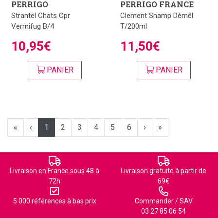
PERRIGO
PERRIGO FRANCE
Strantel Chats Cpr
Clement Shamp Démêl
Vermifug B/4
T/200ml
10,95€
11,50€
PANIER
PANIER
«
‹
1
2
3
4
5
6
›
»
Livraison en France sous 48 à
Livraison gratuite à partir de
72h
69€
5 000 références à bas prix
Commander / SAV
03 27 85 06 54