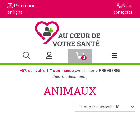
Pharmacie
Nous
en ligne
contacter
0
Afficher la n
re
-5% sur votre 1
commande
avec le code
PREMIERE5
(hors médicaments)
ANIMAUX