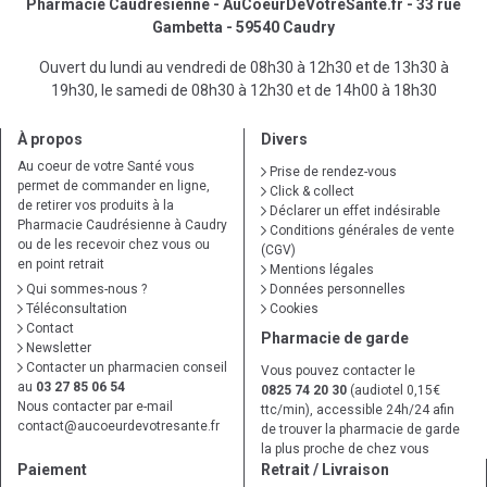
Pharmacie Caudrésienne - AuCoeurDeVotreSante.fr - 33 rue
Gambetta - 59540 Caudry
Ouvert du lundi au vendredi de 08h30 à 12h30 et de 13h30 à
19h30, le samedi de 08h30 à 12h30 et de 14h00 à 18h30
À propos
Divers
Au coeur de votre Santé vous
Prise de rendez-vous
permet de commander en ligne,
Click & collect
de retirer vos produits à la
Déclarer un effet indésirable
Pharmacie Caudrésienne à Caudry
Conditions générales de vente
ou de les recevoir chez vous ou
(CGV)
en point retrait
Mentions légales
Qui sommes-nous ?
Données personnelles
Téléconsultation
Cookies
Contact
Pharmacie de garde
Newsletter
Contacter un pharmacien conseil
Vous pouvez contacter le
au
03 27 85 06 54
0825 74 20 30
(audiotel 0,15€
Nous contacter par e-mail
ttc/min), accessible 24h/24 afin
contact
@
aucoeurdevotresante.fr
de trouver la pharmacie de garde
la plus proche de chez vous
Paiement
Retrait / Livraison