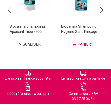
Biocanina Shampoing
Biocanina Shampoing
Apaisant Tube /200ml
Hygiène Sans Rinçage...
VISUALISER
PANIER
Livraison en France sous 48 à
Livraison gratuite à partir de
72h
69€
5 000 références à bas prix
Commander / SAV
03 27 85 06 54