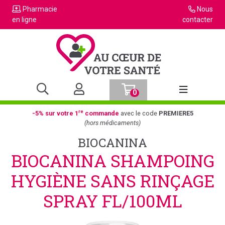
Pharmacie
Nous
en ligne
contacter
0
Afficher la n
re
-5% sur votre 1
commande
avec le code
PREMIERE5
(hors médicaments)
BIOCANINA
BIOCANINA SHAMPOING
HYGIÈNE SANS RINÇAGE
SPRAY FL/100ML