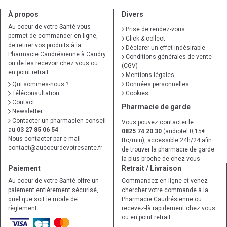
À propos
Divers
Au coeur de votre Santé vous
Prise de rendez-vous
permet de commander en ligne,
Click & collect
de retirer vos produits à la
Déclarer un effet indésirable
Pharmacie Caudrésienne à Caudry
Conditions générales de vente
ou de les recevoir chez vous ou
(CGV)
en point retrait
Mentions légales
Qui sommes-nous ?
Données personnelles
Téléconsultation
Cookies
Contact
Pharmacie de garde
Newsletter
Contacter un pharmacien conseil
Vous pouvez contacter le
au
03 27 85 06 54
0825 74 20 30
(audiotel 0,15€
Nous contacter par e-mail
ttc/min), accessible 24h/24 afin
contact
@
aucoeurdevotresante.fr
de trouver la pharmacie de garde
la plus proche de chez vous
Paiement
Retrait / Livraison
Au coeur de votre Santé offre un
Commandez en ligne et venez
paiement entièrement sécurisé,
chercher votre commande à la
quel que soit le mode de
Pharmacie Caudrésienne ou
règlement
recevez-là rapidement chez vous
ou en point retrait