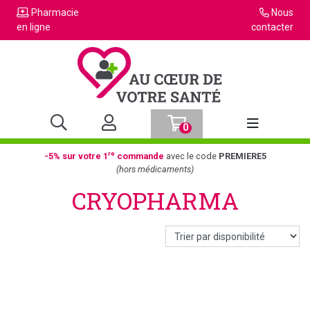
Pharmacie
Nous
en ligne
contacter
0
Afficher la n
re
-5% sur votre 1
commande
avec le code
PREMIERE5
(hors médicaments)
CRYOPHARMA