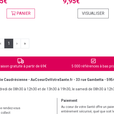
95€
9,95€
PANIER
VISUALISER
‹
1
›
»
raison gratuite à partir de 69€
5 000 références à bas pri
e Caudrésienne - AuCoeurDeVotreSante.fr - 33 rue Gambetta - 595
ndredi de 08h30 à 12h30 et de 13h30 à 19h30, le samedi de 08h30 à 12h
Paiement
Au coeur de votre Santé offre un pai
de rendez-vous
entièrement sécurisé, quel que soit 
 collect