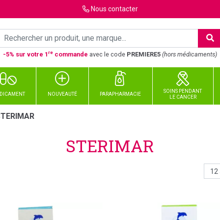
Nous
contacter
re
-5% sur votre 1
commande
avec le code
PREMIERE5
(hors médicaments)
SOINS PENDANT
DICAMENT
NOUVEAUTÉ
PARAPHARMACIE
LE CANCER
STERIMAR
STERIMAR