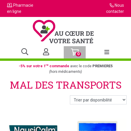
Pharmacie
Nous
en ligne
contacter
0
Afficher la n
re
-5% sur votre 1
commande
avec le code
PREMIERE5
(hors médicaments)
MAL DES TRANSPORTS