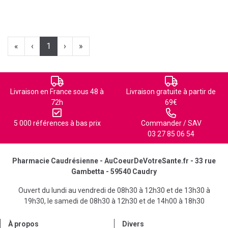
«
‹
1
›
»
Livraison en France sous 48 à
Livraison gratuite à partir de
72h
69€
5 000 références à bas prix
Commander / SAV
03 27 85 06 54
Pharmacie Caudrésienne - AuCoeurDeVotreSante.fr - 33 rue
Gambetta - 59540 Caudry
Ouvert du lundi au vendredi de 08h30 à 12h30 et de 13h30 à
19h30, le samedi de 08h30 à 12h30 et de 14h00 à 18h30
À propos
Divers