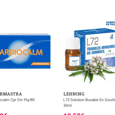
RMASTRA
LEHNING
ocalm Cpr Enr Plq/80
L72 Solution Buvable En Goutt
30ml