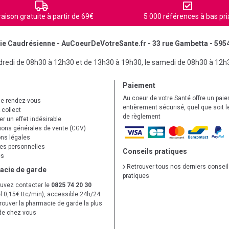
raison gratuite à partir de 69€
5 000 références à bas pri
e Caudrésienne - AuCoeurDeVotreSante.fr - 33 rue Gambetta - 595
ndredi de 08h30 à 12h30 et de 13h30 à 19h30, le samedi de 08h30 à 12h
Paiement
Au coeur de votre Santé offre un pai
de rendez-vous
entièrement sécurisé, quel que soit 
 collect
de règlement
r un effet indésirable
ions générales de vente (CGV)
ns légales
s personnelles
Conseils pratiques
es
Retrouver tous nos derniers consei
acie de garde
pratiques
uvez contacter le
0825 74 20 30
l 0,15€ ttc/min), accessible 24h/24
trouver la pharmacie de garde la plus
de chez vous