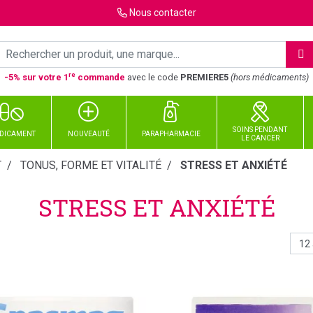
Nous
contacter
re
-5% sur votre 1
commande
avec le code
PREMIERE5
(hors médicaments)
SOINS PENDANT
DICAMENT
NOUVEAUTÉ
PARAPHARMACIE
LE CANCER
T
TONUS, FORME ET VITALITÉ
STRESS ET ANXIÉTÉ
STRESS ET ANXIÉTÉ