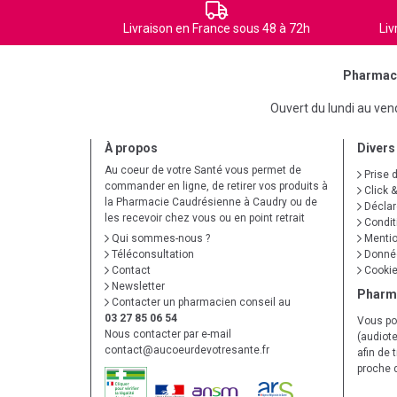
Livraison en France sous 48 à 72h
Liv
Pharmaci
Ouvert du lundi au ve
À propos
Divers
Au coeur de votre Santé vous permet de
Prise 
commander en ligne, de retirer vos produits à
Click &
la Pharmacie Caudrésienne à Caudry ou de
Déclare
les recevoir chez vous ou en point retrait
Condit
Qui sommes-nous ?
Mentio
Téléconsultation
Donnée
Contact
Cooki
Newsletter
Pharm
Contacter un pharmacien conseil au
03 27 85 06 54
Vous po
Nous contacter par e-mail
(audiote
contact
@
aucoeurdevotresante.fr
afin de 
proche 