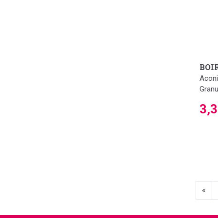
BOI
Aconi
Granu
3,
«