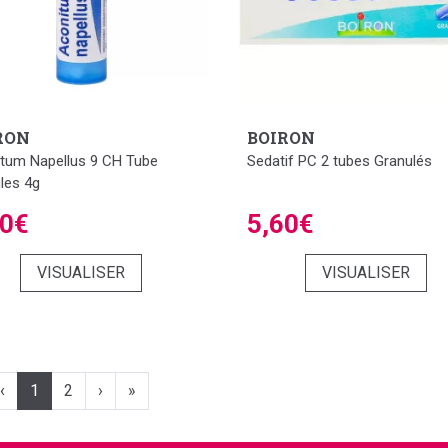
RON
BOIRON
tum Napellus 9 CH Tube
Sedatif PC 2 tubes Granulés
les 4g
30€
5,60€
VISUALISER
VISUALISER
‹
1
2
›
»