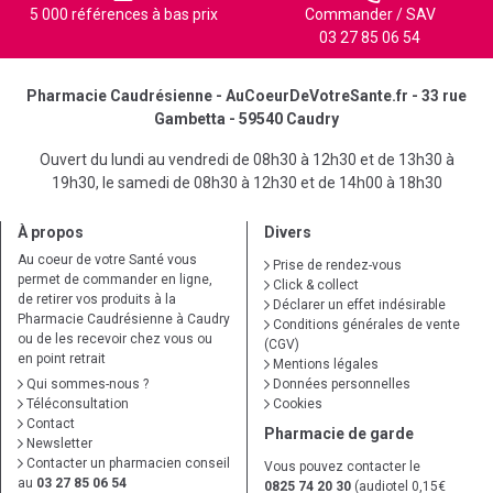
5 000 références à bas prix
Commander / SAV
03 27 85 06 54
Pharmacie Caudrésienne - AuCoeurDeVotreSante.fr - 33 rue
Gambetta - 59540 Caudry
Ouvert du lundi au vendredi de 08h30 à 12h30 et de 13h30 à
19h30, le samedi de 08h30 à 12h30 et de 14h00 à 18h30
À propos
Divers
Au coeur de votre Santé vous
Prise de rendez-vous
permet de commander en ligne,
Click & collect
de retirer vos produits à la
Déclarer un effet indésirable
Pharmacie Caudrésienne à Caudry
Conditions générales de vente
ou de les recevoir chez vous ou
(CGV)
en point retrait
Mentions légales
Qui sommes-nous ?
Données personnelles
Téléconsultation
Cookies
Contact
Pharmacie de garde
Newsletter
Contacter un pharmacien conseil
Vous pouvez contacter le
au
03 27 85 06 54
0825 74 20 30
(audiotel 0,15€