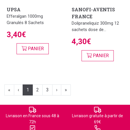
UPSA
SANOFI-AVENTIS
FRANCE
Efferalgan 1000mg
Granulés 8 Sachets
Dolipraneliquiz 300mg 12
sachets dose de...
3,40€
4,30€
PANIER
PANIER
«
‹
1
2
3
›
»
Livraison en France sous 48 à
Livraison gratuite à partir de
72h
69€