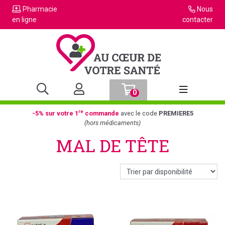
Pharmacie
Nous
en ligne
contacter
0
Afficher la n
re
-5% sur votre 1
commande
avec le code
PREMIERE5
(hors médicaments)
MAL DE TÊTE