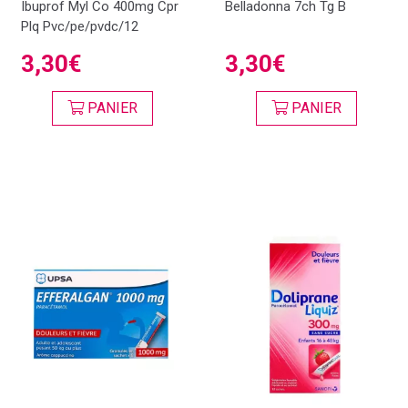
Ibuprof Myl Co 400mg Cpr
Belladonna 7ch Tg B
Plq Pvc/pe/pvdc/12
3,30€
3,30€
PANIER
PANIER