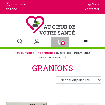
Pharmacie
Nous
en ligne
contacter
0
Afficher la n
re
-5% sur votre 1
commande
avec le code
PREMIERE5
(hors médicaments)
GRANIONS