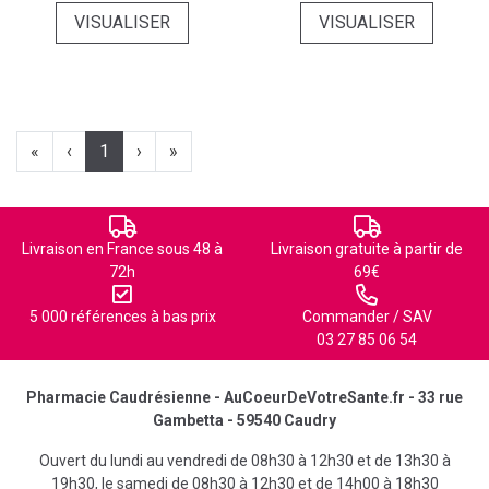
VISUALISER
VISUALISER
«
‹
1
›
»
Livraison en France sous 48 à
Livraison gratuite à partir de
72h
69€
5 000 références à bas prix
Commander / SAV
03 27 85 06 54
Pharmacie Caudrésienne - AuCoeurDeVotreSante.fr - 33 rue
Gambetta - 59540 Caudry
Ouvert du lundi au vendredi de 08h30 à 12h30 et de 13h30 à
19h30, le samedi de 08h30 à 12h30 et de 14h00 à 18h30