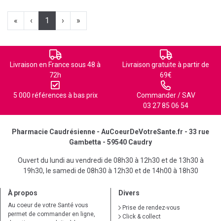
«
‹
1
›
»
Livraison en France sous 48 à
Livraison gratuite à partir de
72h
69€
5 000 références à bas prix
Commander / SAV
03 27 85 06 54
Pharmacie Caudrésienne - AuCoeurDeVotreSante.fr - 33 rue
Gambetta - 59540 Caudry
Ouvert du lundi au vendredi de 08h30 à 12h30 et de 13h30 à
19h30, le samedi de 08h30 à 12h30 et de 14h00 à 18h30
À propos
Divers
Au coeur de votre Santé vous
Prise de rendez-vous
permet de commander en ligne,
Click & collect