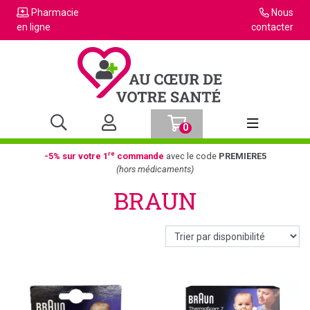
Pharmacie
Nous
en ligne
contacter
0
Afficher la n
re
-5% sur votre 1
commande
avec le code
PREMIERE5
(hors médicaments)
BRAUN