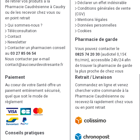
de retirer vos produits à la
Déclarer un effet indésirable
Pharmacie Caudrésienne à Caudry
Conditions générales de vente
ou de les recevoir chez vous ou
(CGV)
en point retrait
Mentions légales
Qui sommes-nous ?
Données personnelles
Téléconsultation
Cookies
Contact
Pharmacie de garde
Newsletter
Contacter un pharmacien conseil
Vous pouvez contacter le
au
03 27 85 06 54
0825 74 20 30
(audiotel 0,15€
Nous contacter par e-mail
ttc/min), accessible 24h/24 afin
contact
@
aucoeurdevotresante.fr
de trouver la pharmacie de garde
la plus proche de chez vous
Paiement
Retrait / Livraison
Au coeur de votre Santé offre un
Commandez en ligne et venez
paiement entièrement sécurisé,
chercher votre commande à la
quel que soit le mode de
Pharmacie Caudrésienne ou
règlement
recevez-là rapidement chez vous
ou en point retrait
Conseils pratiques