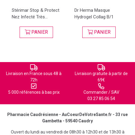
Stérimar Stop & Protect
Dr Herma Masque
Nez Infecté Très...
Hydrogel Collag B/1
PANIER
PANIER
Livraison en France sous 48 à
Livraison gratuite à partir de
72h
69€
5 000 références à bas prix
Commander / SAV
03 27 85 06 54
Pharmacie Caudrésienne - AuCoeurDeVotreSante.fr - 33 rue
Gambetta - 59540 Caudry
Ouvert du lundi au vendredi de 08h30 à 12h30 et de 13h30 à