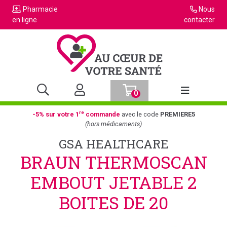
Pharmacie
Nous
en ligne
contacter
0
Afficher la n
re
-5% sur votre 1
commande
avec le code
PREMIERE5
(hors médicaments)
GSA HEALTHCARE
BRAUN THERMOSCAN
EMBOUT JETABLE 2
BOITES DE 20