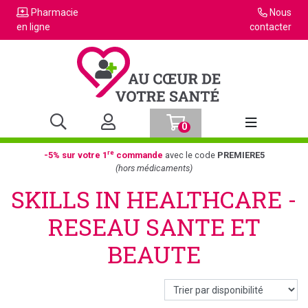
Pharmacie
Nous
en ligne
contacter
0
Afficher la n
re
-5% sur votre 1
commande
avec le code
PREMIERE5
(hors médicaments)
SKILLS IN HEALTHCARE -
RESEAU SANTE ET
BEAUTE