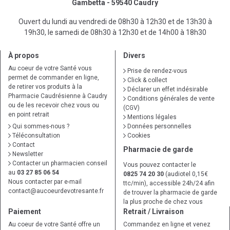
Gambetta - 59540 Caudry
Ouvert du lundi au vendredi de 08h30 à 12h30 et de 13h30 à
19h30, le samedi de 08h30 à 12h30 et de 14h00 à 18h30
À propos
Divers
Au coeur de votre Santé vous
Prise de rendez-vous
permet de commander en ligne,
Click & collect
de retirer vos produits à la
Déclarer un effet indésirable
Pharmacie Caudrésienne à Caudry
Conditions générales de vente
ou de les recevoir chez vous ou
(CGV)
en point retrait
Mentions légales
Qui sommes-nous ?
Données personnelles
Téléconsultation
Cookies
Contact
Pharmacie de garde
Newsletter
Contacter un pharmacien conseil
Vous pouvez contacter le
au
03 27 85 06 54
0825 74 20 30
(audiotel 0,15€
Nous contacter par e-mail
ttc/min), accessible 24h/24 afin
contact
@
aucoeurdevotresante.fr
de trouver la pharmacie de garde
la plus proche de chez vous
Paiement
Retrait / Livraison
Au coeur de votre Santé offre un
Commandez en ligne et venez