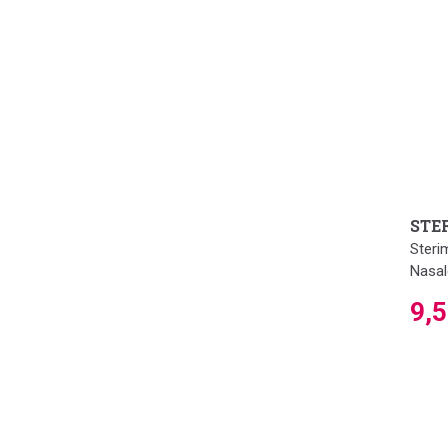
STE
Steri
Nasal
9,