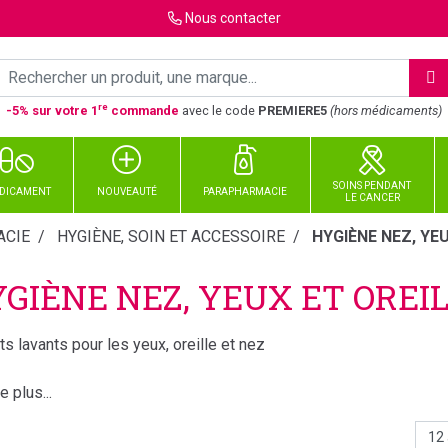
Nous
contacter
re
-5% sur votre 1
commande
avec le code
PREMIERE5
(hors médicaments)
SOINS PENDANT
DICAMENT
NOUVEAUTÉ
PARAPHARMACIE
LE CANCER
CIE
HYGIÈNE, SOIN ET ACCESSOIRE
HYGIÈNE NEZ, YEU
GIÈNE NEZ, YEUX ET OREI
ts lavants pour les yeux, oreille et nez