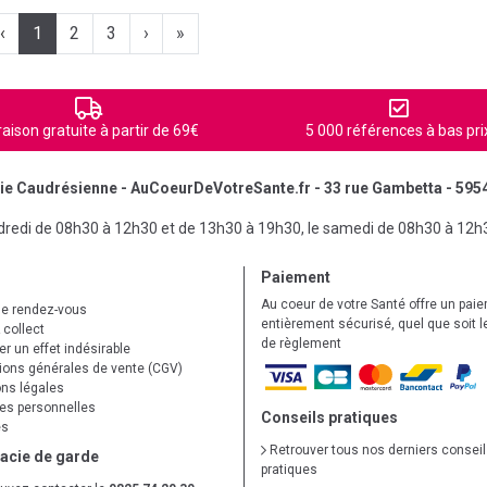
‹
1
2
3
›
»
raison gratuite à partir de 69€
5 000 références à bas pri
e Caudrésienne - AuCoeurDeVotreSante.fr - 33 rue Gambetta - 595
ndredi de 08h30 à 12h30 et de 13h30 à 19h30, le samedi de 08h30 à 12h
Paiement
Au coeur de votre Santé offre un pai
de rendez-vous
entièrement sécurisé, quel que soit 
 collect
de règlement
r un effet indésirable
ions générales de vente (CGV)
ns légales
s personnelles
Conseils pratiques
es
Retrouver tous nos derniers consei
acie de garde
pratiques