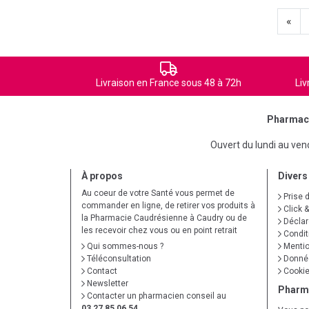
«
Livraison en France sous 48 à 72h
Liv
Pharmaci
Ouvert du lundi au ve
À propos
Divers
Au coeur de votre Santé vous permet de
Prise 
commander en ligne, de retirer vos produits à
Click &
la Pharmacie Caudrésienne à Caudry ou de
Déclare
les recevoir chez vous ou en point retrait
Condit
Qui sommes-nous ?
Mentio
Téléconsultation
Donnée
Contact
Cooki
Newsletter
Pharm
Contacter un pharmacien conseil au
03 27 85 06 54