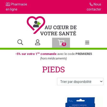
Pharmacie
Nous
en ligne
contacter
0
Afficher la n
re
-5% sur votre 1
commande
avec le code
PREMIERE5
(hors médicaments)
PIEDS