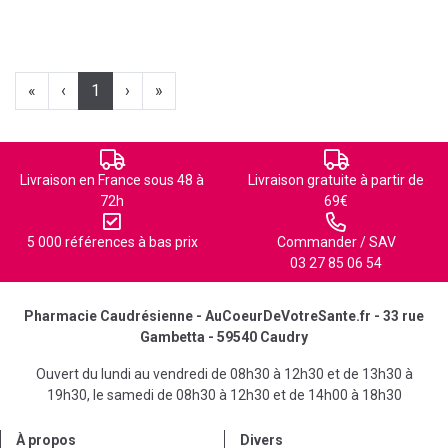
«
‹
1
›
»
Livraison en France sous 48 à
Livraison gratuite à partir de
72h
69€
5 000 références à bas prix
Commander / SAV
03 27 85 06 54
Pharmacie Caudrésienne - AuCoeurDeVotreSante.fr - 33 rue
Gambetta - 59540 Caudry
Ouvert du lundi au vendredi de 08h30 à 12h30 et de 13h30 à
19h30, le samedi de 08h30 à 12h30 et de 14h00 à 18h30
À propos
Divers