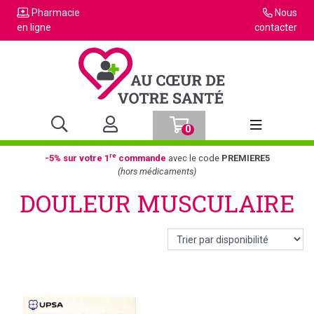
Pharmacie
Nous
en ligne
contacter
0
Afficher la n
re
-5% sur votre 1
commande
avec le code
PREMIERE5
(hors médicaments)
DOULEUR MUSCULAIRE