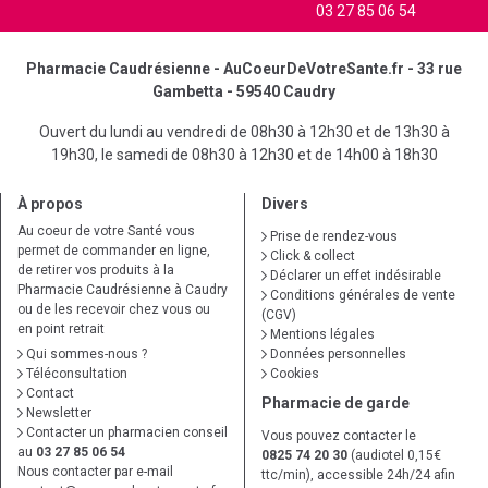
03 27 85 06 54
Pharmacie Caudrésienne - AuCoeurDeVotreSante.fr - 33 rue
Gambetta - 59540 Caudry
Ouvert du lundi au vendredi de 08h30 à 12h30 et de 13h30 à
19h30, le samedi de 08h30 à 12h30 et de 14h00 à 18h30
À propos
Divers
Au coeur de votre Santé vous
Prise de rendez-vous
permet de commander en ligne,
Click & collect
de retirer vos produits à la
Déclarer un effet indésirable
Pharmacie Caudrésienne à Caudry
Conditions générales de vente
ou de les recevoir chez vous ou
(CGV)
en point retrait
Mentions légales
Qui sommes-nous ?
Données personnelles
Téléconsultation
Cookies
Contact
Pharmacie de garde
Newsletter
Contacter un pharmacien conseil
Vous pouvez contacter le
au
03 27 85 06 54
0825 74 20 30
(audiotel 0,15€
Nous contacter par e-mail
ttc/min), accessible 24h/24 afin