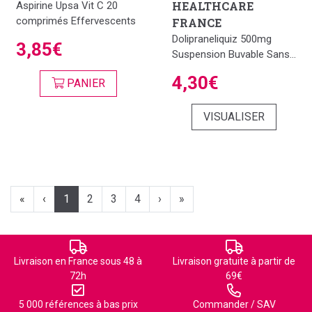
HEALTHCARE
Aspirine Upsa Vit C 20
comprimés Effervescents
FRANCE
Dolipraneliquiz 500mg
3,85€
Suspension Buvable Sans...
4,30€
PANIER
VISUALISER
«
‹
1
2
3
4
›
»
Livraison en France sous 48 à
Livraison gratuite à partir de
72h
69€
5 000 références à bas prix
Commander / SAV