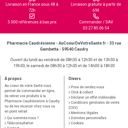
Livraison en France sous 48 à
Livraison gratuite à partir de
72h
69€
5 000 références à bas prix
Commander / SAV
03 27 85 06 54
Pharmacie Caudrésienne - AuCoeurDeVotreSante.fr - 33 rue
Gambetta - 59540 Caudry
Ouvert du lundi au vendredi de 08h30 à 12h30 et de 13h30 à
19h30, le samedi de 08h30 à 12h30 et de 14h00 à 18h30
À propos
Divers
Au coeur de votre Santé vous
Prise de rendez-vous
permet de commander en ligne,
Click & collect
de retirer vos produits à la
Déclarer un effet indésirable
Pharmacie Caudrésienne à Caudry
Conditions générales de vente
ou de les recevoir chez vous ou
(CGV)
en point retrait
Mentions légales
Qui sommes-nous ?
Données personnelles
Téléconsultation
Cookies