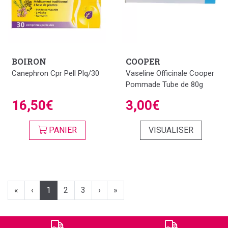
BOIRON
COOPER
Canephron Cpr Pell Plq/30
Vaseline Officinale Cooper
Pommade Tube de 80g
16,50€
3,00€
PANIER
VISUALISER
«
‹
1
2
3
›
»