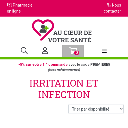
Pharmacie
Nous
en ligne
contacter
0
Afficher la n
re
-5% sur votre 1
commande
avec le code
PREMIERE5
(hors médicaments)
IRRITATION ET
INFECTION