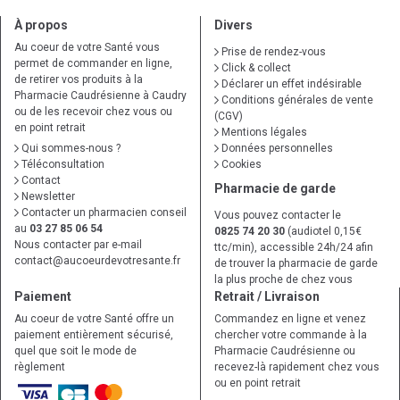
À propos
Divers
Au coeur de votre Santé vous
Prise de rendez-vous
permet de commander en ligne,
Click & collect
de retirer vos produits à la
Déclarer un effet indésirable
Pharmacie Caudrésienne à Caudry
Conditions générales de vente
ou de les recevoir chez vous ou
(CGV)
en point retrait
Mentions légales
Qui sommes-nous ?
Données personnelles
Téléconsultation
Cookies
Contact
Pharmacie de garde
Newsletter
Contacter un pharmacien conseil
Vous pouvez contacter le
au
03 27 85 06 54
0825 74 20 30
(audiotel 0,15€
Nous contacter par e-mail
ttc/min), accessible 24h/24 afin
contact
@
aucoeurdevotresante.fr
de trouver la pharmacie de garde
la plus proche de chez vous
Paiement
Retrait / Livraison
Au coeur de votre Santé offre un
Commandez en ligne et venez
paiement entièrement sécurisé,
chercher votre commande à la
quel que soit le mode de
Pharmacie Caudrésienne ou
règlement
recevez-là rapidement chez vous
ou en point retrait