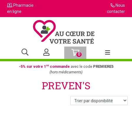
Pharmacie
Nous
en ligne
contacter
0
Afficher la n
re
-5% sur votre 1
commande
avec le code
PREMIERE5
(hors médicaments)
PREVEN'S