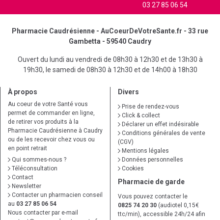
03 27 85 06 54
Pharmacie Caudrésienne - AuCoeurDeVotreSante.fr - 33 rue
Gambetta - 59540 Caudry
Ouvert du lundi au vendredi de 08h30 à 12h30 et de 13h30 à
19h30, le samedi de 08h30 à 12h30 et de 14h00 à 18h30
À propos
Divers
Au coeur de votre Santé vous
Prise de rendez-vous
permet de commander en ligne,
Click & collect
de retirer vos produits à la
Déclarer un effet indésirable
Pharmacie Caudrésienne à Caudry
Conditions générales de vente
ou de les recevoir chez vous ou
(CGV)
en point retrait
Mentions légales
Qui sommes-nous ?
Données personnelles
Téléconsultation
Cookies
Contact
Pharmacie de garde
Newsletter
Contacter un pharmacien conseil
Vous pouvez contacter le
au
03 27 85 06 54
0825 74 20 30
(audiotel 0,15€
Nous contacter par e-mail
ttc/min), accessible 24h/24 afin