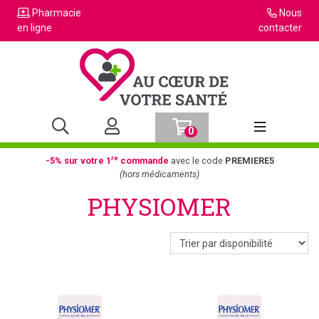
Pharmacie
Nous
en ligne
contacter
0
Afficher la n
re
-5% sur votre 1
commande
avec le code
PREMIERE5
(hors médicaments)
PHYSIOMER