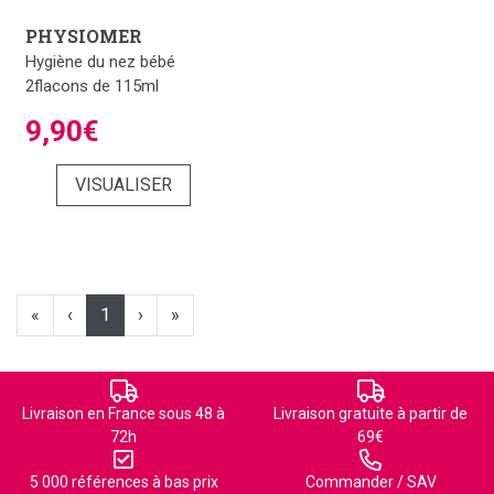
PHYSIOMER
Hygiène du nez bébé
2flacons de 115ml
9,90€
VISUALISER
«
‹
1
›
»
Livraison en France sous 48 à
Livraison gratuite à partir de
72h
69€
5 000 références à bas prix
Commander / SAV