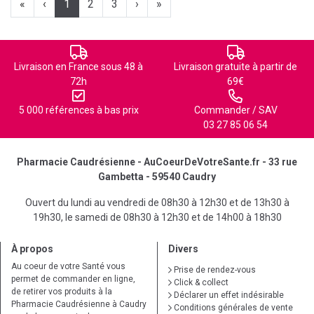
«
‹
1
2
3
›
»
Livraison en France sous 48 à
Livraison gratuite à partir de
72h
69€
5 000 références à bas prix
Commander / SAV
03 27 85 06 54
Pharmacie Caudrésienne - AuCoeurDeVotreSante.fr - 33 rue
Gambetta - 59540 Caudry
Ouvert du lundi au vendredi de 08h30 à 12h30 et de 13h30 à
19h30, le samedi de 08h30 à 12h30 et de 14h00 à 18h30
À propos
Divers
Au coeur de votre Santé vous
Prise de rendez-vous
permet de commander en ligne,
Click & collect
de retirer vos produits à la
Déclarer un effet indésirable
Pharmacie Caudrésienne à Caudry
Conditions générales de vente