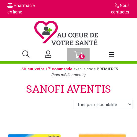
Pharmacie
Nous
en ligne
contacter
0
Afficher la n
re
-5% sur votre 1
commande
avec le code
PREMIERE5
(hors médicaments)
SANOFI AVENTIS