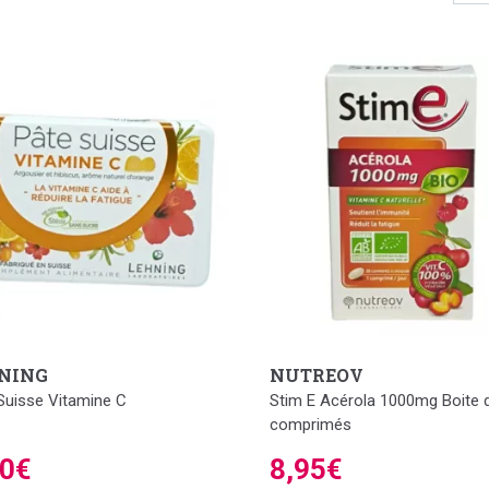
e notre organisme des agressions.
NING
NUTREOV
Suisse Vitamine C
Stim E Acérola 1000mg Boite 
comprimés
50€
8,95€