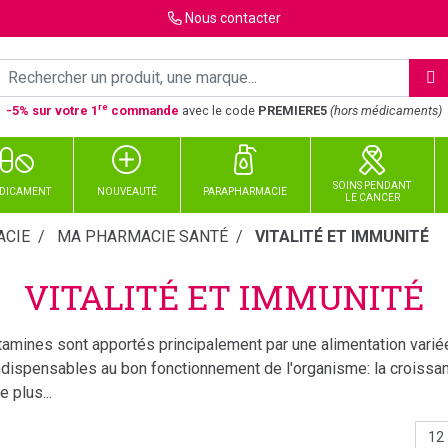
Nous
contacter
re
-5% sur votre 1
commande
avec le code
PREMIERE5
(hors médicaments)
SOINS PENDANT
DICAMENT
NOUVEAUTÉ
PARAPHARMACIE
LE CANCER
CIE
MA PHARMACIE SANTÉ
VITALITÉ ET IMMUNITÉ
VITALITÉ ET IMMUNITÉ
tamines sont apportés principalement par une alimentation variée
ndispensables au bon fonctionnement de l'organisme: la croissan
 le système immunitaire…
obiotiques ont aussi une action dans l'immunité . Un bon microbi