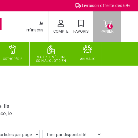
Livraison offerte dès 69€
Je
0
m’inscris
COMPTE
FAVORIS
PANIER
MATÉRIEL MÉDICAL
ORTHOPÉDIE
ANIMAUX
SOIN
AU
QUOTIDIEN
. Ils
ce, le
ote