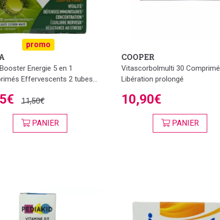
promo
A
COOPER
Booster Energie 5 en 1
Vitascorbolmulti 30 Comprim
imés Effervescents 2 tubes...
Libération prolongé
95€
10,90€
11,50€
PANIER
PANIER