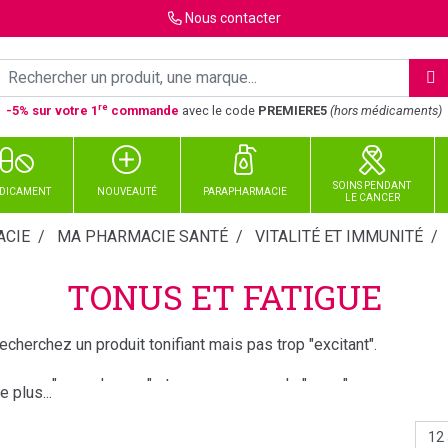
Nous
contacter
re
-5% sur votre 1
commande
avec le code
PREMIERE5
(hors médicaments)
SOINS PENDANT
DICAMENT
NOUVEAUTÉ
PARAPHARMACIE
LE CANCER
CIE
MA PHARMACIE SANTÉ
VITALITÉ ET IMMUNITÉ
TONUS ET FATIGUE
echerchez un produit tonifiant mais pas trop "excitant".
vez un "coup de mou" et vous manquez de "peps" .
assez bientôt des examens et vous avez besoin d'etre au top.