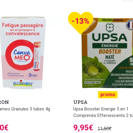
-13%
promo
RON
UPSA
meo Granules 3 tubes 4g
Upsa Booster Energie 5 en 1
Comprimés Effervescents 2 tu
50€
9,95€
11,50€