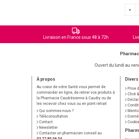
«
Livraison en France sous 48 à 72h
Liv
Pharmaci
Ouvert du lundi au ve
À propos
Divers
Au coeur de votre Santé vous permet de
Prise 
commander en ligne, de retirer vos produits à
Click &
la Pharmacie Caudrésienne à Caudry ou de
Déclare
les recevoir chez vous ou en point retrait
Condit
Qui sommes-nous ?
Mentio
Téléconsultation
Donnée
Contact
Cooki
Newsletter
Pharm
Contacter un pharmacien conseil au
03 27 85 06 54