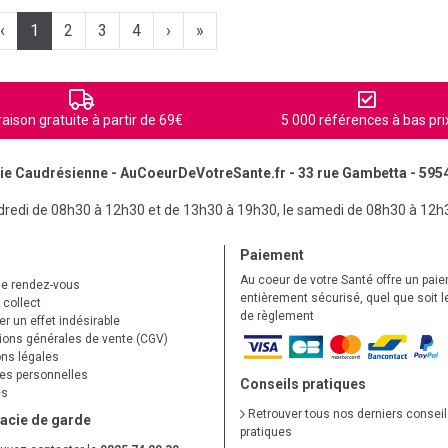
‹
1
2
3
4
›
»
raison gratuite à partir de 69€
5 000 références à bas pri
e Caudrésienne - AuCoeurDeVotreSante.fr - 33 rue Gambetta - 595
ndredi de 08h30 à 12h30 et de 13h30 à 19h30, le samedi de 08h30 à 12h
Paiement
Au coeur de votre Santé offre un pai
de rendez-vous
entièrement sécurisé, quel que soit 
 collect
de règlement
r un effet indésirable
ions générales de vente (CGV)
ns légales
s personnelles
Conseils pratiques
es
Retrouver tous nos derniers consei
acie de garde
pratiques