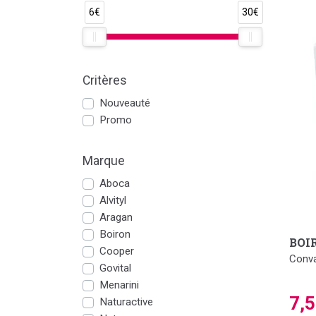
6€
30€
Critères
Nouveauté
Promo
Marque
Aboca
Alvityl
Aragan
Boiron
BOI
Cooper
Conva
Govital
Menarini
7,
Naturactive